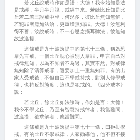
若比丘說戒時作如是語：大德！我今始知是法
是戒經，半月半月說，戒經中來。若餘比丘知是比
丘若二若三說戒中坐，何況多，彼比丘無知無解，
若犯罪者應如法治，更重增無知罪。大德！汝無利
得不善，汝說戒時，不一心思念攝耳聽法，彼無知
故波逸提。
這條戒是九十波逸提中的第七十三條，稱為恐
舉先言戒。一個比丘耽心被別人舉罪，申言自己對
戒律無知，以為不知者不為過，其實不然。對戒律
無知除了清算戒罪，還要加上一重無知罪。有的出
家人受戒後，不但自己不學戒持戒，對別人修學戒
律，也持反對態度，這也是犯戒的。《四分戒本》
說：
若比丘，餘比丘如法諫時，作如是言：大德！
我今不學比丘，乃至有智慧持戒律者，我當難問，
波逸提。欲求解者，應當難問。
這條戒是九十波逸提中第七十一條，曰拒勸學
戒。有的比丘不學戒律，人家勸導他，他不但不接