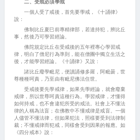
二、受戒必須學戒
一個人受了戒後，首先要學戒，《十誦律》
說：
佛制比丘夏巳前專精律部，若達持犯，辨比丘
事，然後乃可學習經論。
佛陀規定比丘在受戒後的五年裡專心學習戒
律，明白了僧尼行為準則，能在僧團中獨立生活之
後，才能學習經論。《十誦律》又說：
諸比丘廢學毗尼，便讀誦修多羅，阿毗曇，世
尊種種呵責，乃至由有毗尼佛法住世。
受戒後要先學戒律，如果先學經論，就會廢棄
戒律，所以世尊呵責這種行為。學習戒律，才懂得
如何持戒，也不會違犯所受的戒法。社會上不懂法
律的人稱為法盲；在佛教中不懂戒律是戒盲。一個
人儘管不懂法律，但如果犯法，照樣要受到法律制
裁；不懂戒律而犯戒，同樣會受到因果的報應。如
《四分戒本》說：