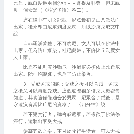
比丘，親自度過兩個沙彌－－難提及耶奢，但未親
度一個女眾（《薩婆多論》卷二）。
這在律中有明文記載，尼眾最初是由八敬法而
出家，後來即由尼眾剃度尼眾，所以沙彌尼戒文中
說：
自非羅漢菩薩，不可度尼。女人可以在佛法中
出家，但為防止漸染，杜絕譏嫌，不許比丘剃度女
人出家。
比丘不能剃度沙彌尼，沙彌尼必須依止比丘尼
出家。除杜絕譏嫌，也為了防止染著。
3、受戒舍戒問題：受戒之後可以舍戒，舍戒
之後又可以再度受戒。這個道理很多僧尼大概都會
知道，其實這僅僅適合於男眾，尼眾舍了戒後，是
永遠沒有當比丘尼的資格了，《四分律》說：
若不樂梵行者，聽舍戒還家，若複欲于佛法修
淨行，還聽出家受大戒。
羡慕五欲之樂，不甘於梵行生活者，可以舍戒