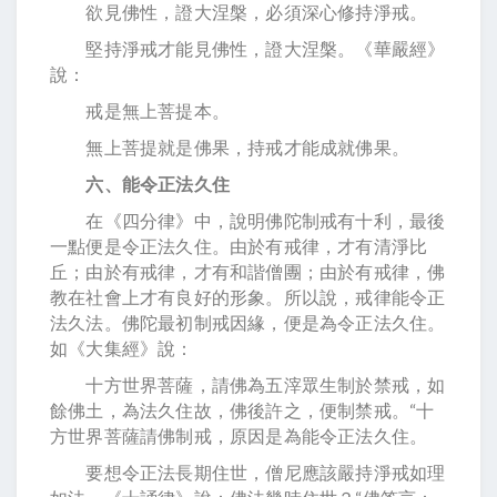
欲見佛性，證大涅槃，必須深心修持淨戒。
堅持淨戒才能見佛性，證大涅槃。《華嚴經》
說：
戒是無上菩提本。
無上菩提就是佛果，持戒才能成就佛果。
六、能令正法久住
在《四分律》中，說明佛陀制戒有十利，最後
一點便是令正法久住。由於有戒律，才有清淨比
丘；由於有戒律，才有和諧僧團；由於有戒律，佛
教在社會上才有良好的形象。所以說，戒律能令正
法久法。佛陀最初制戒因緣，便是為令正法久住。
如《大集經》說：
十方世界菩薩，請佛為五滓眾生制於禁戒，如
餘佛土，為法久住故，佛後許之，便制禁戒。“十
方世界菩薩請佛制戒，原因是為能令正法久住。
要想令正法長期住世，僧尼應該嚴持淨戒如理