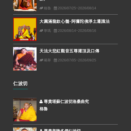
格魯
2026/07/25~2026/08/14
大圓滿龍欽心髓-阿彌陀佛淨土遷識法
寧瑪
2026/08/14~2026/08/16
天法大悲紅觀音五尊灌頂及口傳
噶舉
2026/07/05~2026/09/25
仁波切
尊貴堪蘇仁波切洛桑曲究
格魯