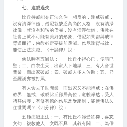
七、違戒過失
比丘持戒能令正法久住，相反的，違戒破戒，
沒有清淨律儀，僧尼就缺乏高尚的人格；沒有清淨
律儀，就沒有和諧的僧團，沒有清淨律儀，佛教在
社會上就不可能有美好的形象。僧尼如果都與戒律
背道而行，佛教必定要提前毀滅。僧尼違背戒律，
能使正法疾滅。《十誦律》說：
像法時有五滅法：一、比丘小得心已，便謂已
聖；二、白衣生天，出家人下地獄；三、有人舍世
間業，而出家破戒；四、破戒人多人佐助；五、乃
至羅漢亦被打罵。
有人舍去了世間業，而出家又不能持戒；在佛
教界，無戒、破戒比丘卻居高位，道貌岸然，受人
禮拜供養，有修有德的僧尼反受壓制，能使佛法久
住世間嗎？《四分律》說：
五種疾滅正法：一、有比丘不諦受誦律，喜忘
文句，複教他人，文既不具，其義有闕；二、為僧