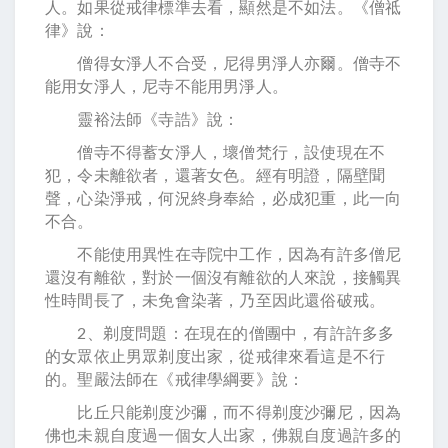
人。如果從戒律標準去看，顯然是不如法。《僧祗
律》說：
僧得女淨人不合受，尼得男淨人亦爾。僧寺不
能用女淨人，尼寺不能用男淨人。
靈裕法師《寺誥》說：
僧寺不得蓄女淨人，壞僧梵行，設使現在不
犯，令未離欲者，還著女色。經有明證，隔壁聞
聲，心染淨戒，何況終身奉給，必成犯重，此一向
不合。
不能使用異性在寺院中工作，因為有許多僧尼
還沒有離欲，對於一個沒有離欲的人來說，接觸異
性時間長了，未免會染著，乃至因此還俗破戒。
2、剃度問題：在現在的僧團中，有許許多多
的女眾依止男眾剃度出家，從戒律來看這是不行
的。聖嚴法師在《戒律學綱要》說：
比丘只能剃度沙彌，而不得剃度沙彌尼，因為
佛也未親自度過一個女人出家，佛親自度過許多的