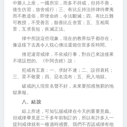
中勝人上座，一國所宗，而多不持戒，但持不善，
後生仿習，放舍戒行；三、有比丘持法持律待摩夷
而不教道俗，即便命終，令法斷滅；四、有比丘難
可教授，不受善言，餘善比丘舍置；五、互相罵
詈，互求長短，疾滅正法。
律中所說這些現象，現在的教界似乎都存在，
像這樣下去真令人耽心佛法還能住世多長時間。
僧尼違背戒律，不依戒行事，對自已來說後果
不堪設想的。《中阿含經》說：
犯戒有五衰：一、求財不遂；二、設得衰耗；
三、眾不敬愛；四、惡名流布；五、死入地獄。
破戒的人現世名聲不好，未來要招感無窮的地
獄果報。
八、結 說
綜上所述，可知弘揚戒律在今天的重要意義。
但戒律畢竟是二千多年前制訂的，所以有許多人一
提到戒律就有一種過時感覺。我們不否認戒律有他