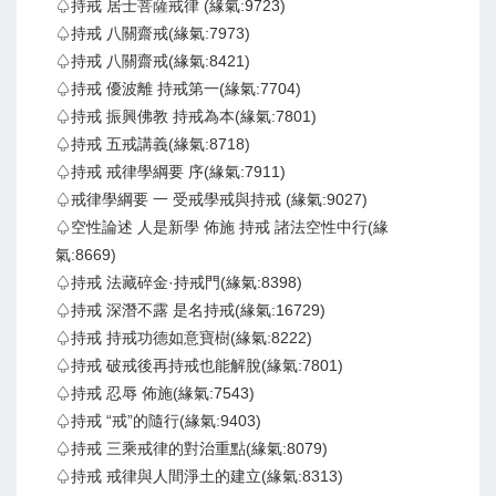
♤持戒 居士菩薩戒律 (緣氣:9723)
♤持戒 八關齋戒(緣氣:7973)
♤持戒 八關齋戒(緣氣:8421)
♤持戒 優波離 持戒第一(緣氣:7704)
♤持戒 振興佛教 持戒為本(緣氣:7801)
♤持戒 五戒講義(緣氣:8718)
♤持戒 戒律學綱要 序(緣氣:7911)
♤戒律學綱要 一 受戒學戒與持戒 (緣氣:9027)
♤空性論述 人是新學 佈施 持戒 諸法空性中行(緣
氣:8669)
♤持戒 法藏碎金·持戒門(緣氣:8398)
♤持戒 深潛不露 是名持戒(緣氣:16729)
♤持戒 持戒功德如意寶樹(緣氣:8222)
♤持戒 破戒後再持戒也能解脫(緣氣:7801)
♤持戒 忍辱 佈施(緣氣:7543)
♤持戒 “戒”的隨行(緣氣:9403)
♤持戒 三乘戒律的對治重點(緣氣:8079)
♤持戒 戒律與人間淨土的建立(緣氣:8313)