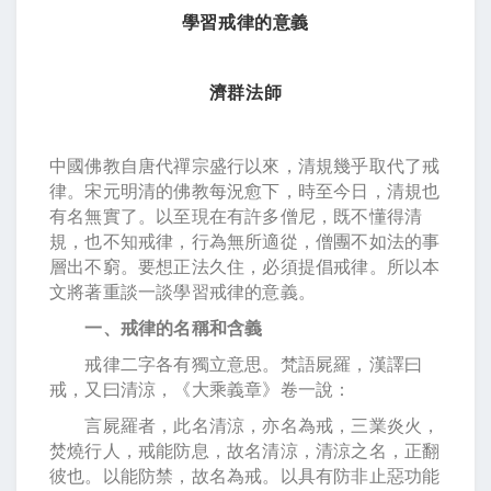
學習戒律的意義
濟群法師
中國佛教自唐代禪宗盛行以來，清規幾乎取代了戒
律。宋元明清的佛教每況愈下，時至今日，清規也
有名無實了。以至現在有許多僧尼，既不懂得清
規，也不知戒律，行為無所適從，僧團不如法的事
層出不窮。要想正法久住，必須提倡戒律。所以本
文將著重談一談學習戒律的意義。
一、戒律的名稱和含義
戒律二字各有獨立意思。梵語屍羅，漢譯曰
戒，又曰清涼，《大乘義章》卷一說：
言屍羅者，此名清涼，亦名為戒，三業炎火，
焚燒行人，戒能防息，故名清涼，清涼之名，正翻
彼也。以能防禁，故名為戒。以具有防非止惡功能