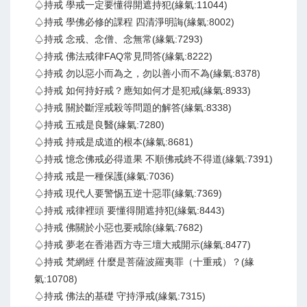
♤持戒 學戒一定要懂得開遮持犯(緣氣:11044)
♤持戒 學佛必修的課程 四清淨明誨(緣氣:8002)
♤持戒 念戒、念僧、念無常(緣氣:7293)
♤持戒 佛法戒律FAQ常見問答(緣氣:8222)
♤持戒 勿以惡小而為之，勿以善小而不為(緣氣:8378)
♤持戒 如何持好戒？應知如何才是犯戒(緣氣:8933)
♤持戒 關於斷淫戒殺等問題的解答(緣氣:8338)
♤持戒 五戒是良醫(緣氣:7280)
♤持戒 持戒是成道的根本(緣氣:8681)
♤持戒 憶念佛戒必得道果 不順佛戒終不得道(緣氣:7391)
♤持戒 戒是一種保護(緣氣:7036)
♤持戒 現代人要警惕五逆十惡罪(緣氣:7369)
♤持戒 戒律裡頭 要懂得開遮持犯(緣氣:8443)
♤持戒 佛關於小惡也要戒除(緣氣:7682)
♤持戒 夢老在香港西方寺三壇大戒開示(緣氣:8477)
♤持戒 梵網經 什麼是菩薩波羅夷罪（十重戒）？(緣
氣:10708)
♤持戒 佛法的基礎 守持淨戒(緣氣:7315)