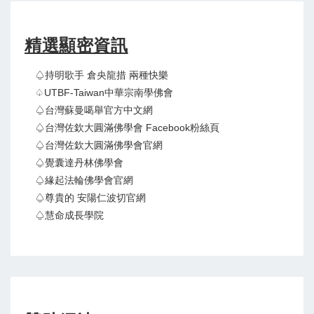
精選顯密資訊
♤持明歌手 倉央龍措 兩種快樂
♤UTBF-Taiwan中華宗南學佛會
♤台灣蘇曼噶舉官方中文網
♤台灣佐欽大圓滿佛學會 Facebook粉絲頁
♤台灣佐欽大圓滿佛學會官網
♤覺囊達丹林佛學會
♤緣起法輪佛學會官網
♤尊貴的 安陽仁波切官網
♤慧命成長學院