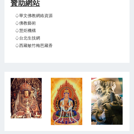
贊助網站
♤華文佛教網絡資源
♤佛教藝術
♤慧炬機構
♤台北生技網
♤西藏敏竹梅芭藏香