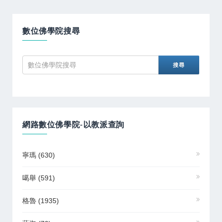
數位佛學院搜尋
網路數位佛學院-以教派查詢
寧瑪
(630)
噶舉
(591)
格魯
(1935)