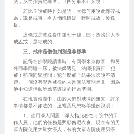
受，反而指責勸導者。《四分戒本》又說：
若比丘說戒時作如是語：大德何用說此雜碎戒
為，說是戒時，令人惱愧懷疑，輕呵戒故，波逸
提。
這條戒是波逸提中第七十條，曰：譭謗別人學
戒說戒，是犯戒的。
三、戒律是僧伽判別是非標準
記得在佛學院讀書時，有同學來京做客，和另
外同學同睡一床，被法師遇見，法師指責曰：犯
戒！那個同學就問：犯什麼戒？結果法師說不清
楚。一個沒有學過戒律的人是無法辨別是非，因為
他不知道僧伽所應當遵循的行為準則。
在現實僧團中，由於人們對戒律的無知，許多
事情都是不如法的，這裡我只想略舉幾例說明：
1、使用淨人問題：淨人指服務在寺院中的工
作人員，他們的任務是照顧僧尼衣食。現在有的男
眾寺院使用大量女淨人，有的女眾寺院使用男淨