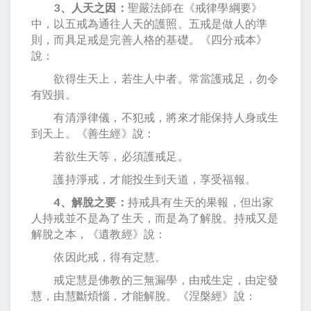
3、人天之因：
聖嚴法師在《戒律學綱要》
中，以五戒為通往人天的護照。五戒是做人的準
則，而具足戒是完善人格的基礎。《四分戒本》
說：
欲得生天上，若生人中者。常當護戒足，勿令
有毀損。
有清淨律儀，不犯戒，將來才能保持人身或生
到天上。《善生經》說：
若欲生天等，必須護戒足。
護持淨戒，才能投生到天道，享受福報。
4、解脫之要：
持戒具有生天的果報，但出家
人持戒並不是為了生天，而是為了解脫。持戒又是
解脫之本，《遺教經》說：
依因此戒，得有定慧。
戒定慧是佛教的三無漏學，由戒生定，由定發
慧，由慧斷煩惱，才能解脫。《涅槃經》說：