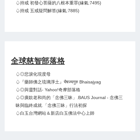
♤持戒 初發心菩薩的八根本重罪(緣氣:7495)
♤持戒 五戒疑問解答(緣氣:7885)
全球慈智部落格
♤◎悲淚化現度母
♤『藥師佛之琉璃淨土』भैषज्यगुरु Bhaisajyag
♤◎與靈對話- Yahoo!奇摩部落格
♤◎廣欽老和尚的「念佛三昧」.BAUS Journal - 念佛三
昧與臨終成就.「念佛三昧」行法初探
♤白玉台灣網站＆新店白玉佛法中心上師