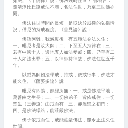
如法。《十誦律》說：佛法幾時住世？“佛答言：
隨清淨比丘說戒法不壞，名法住世，乃至三世佛亦
爾。
佛法住世時間的長短，是取決於戒律的弘揚情
況，僧尼的持戒程度。《善見論》說：
佛語阿難，我滅度後，有五種法令法久住：
一、毗尼者是汝大師；二、下至五人持律在；三、
若有中國十人，邊地五人如法受戒；四、乃至有二
十人如法出罪；五、以律師持律故，佛法住世五千
年。
以戒為師如法學戒，持戒，依戒行事，佛法才
能久住。《薩婆多論》說：
毗尼有四義，餘經所無：一、戒是佛法平地，
萬善由之生長；二、一切佛弟子，皆依戒住，一切
眾生（三善道）由戒而有；三、趣涅槃之初門；
四、是佛法纓絡，能莊嚴佛法。
佛子依戒而住，戒能莊嚴佛法，能令正法久住
世間。