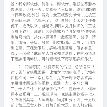
說：我今歸依佛、歸依法，歸依僧，唯願世尊聽為
優婆塞。這樣一說，便算受了三皈依。道宣律師的
《行事鈔資持記》認為，受三皈要先懺悔，之後正
受三皈三結，也就完了。《行事鈔》南宋之後便失
傳了，近代以來，都是依據明末見月律師的《三皈
五戒正範》，那是比照菩薩戒乃至具足戒的傳授儀
則編寫出的，共分八個項目：敷座請師、開導、請
聖、懺悔、受皈、發願、顯益勸囑、回向，可謂隆
重之至。三種受皈法，詳略相差甚遠，但各有意
義，一個學了戒律的人自然知道選擇，在哪種情形
下應該用簡略法，哪能種情況下應該用詳細作法。
2、管理寺院。住持寺院的僧尼，必須懂得戒
律，否則會錯亂因果。比如對僧物的處理，僧物有
四種不同：一、常住常住：是眾僧廚庫寺舍眾具，
華果樹木園儲畜等重物，體通十方，不可分用；
二、十方常住：如僧家供僧常食，體通十方，但唯
局本處受用；三、現前現前：像施主供養當寺僧人
的衣藥房具等，人局現數，物據即分；四、十方現
前：如五眾亡人物，雖然分給大眾，但人無定限。