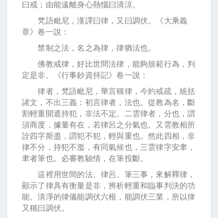
曰戒；由能遠離身心熱惱曰清涼。
梵語毗尼，漢譯曰律，又曰調伏。《大乘義
章》卷一說：
禁制之法，名之為律，律猶法也。
佛教戒律，好比世間法律，能夠規範行為，判
定是非。《行事鈔資持記》卷一說：
律者，梵語毗尼，華言稱律，今約戒疏，統括
諸文，不出三義：初言律者，法也。從教為名，斷
割輕重開遮持犯，非法不定。二雲律者，分也，謂
須商度，據量有在，若律呂之分氣也。又雲教相所
詮四字斯盡，謂犯不犯，輕與重也。然此四相，非
律不分，持犯不濫，有同氣候也，三雲律字安聿，
聿者筆也。必審教驗情，在筆投斷。
這裡用世間的法、律呂、筆三事，來解釋律，
顯示了律具有衡量是非，辨析輕重和臨事判決的功
能。清淨的律儀能調伏六根，能調伏三業，所以律
又稱曰調伏。