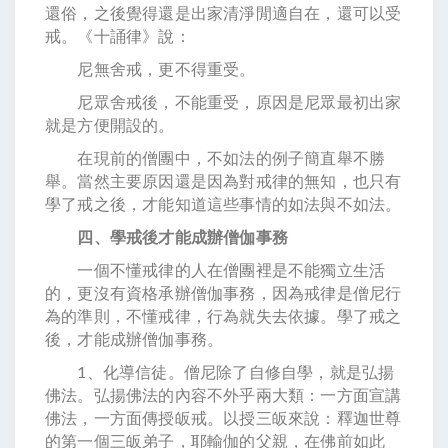
還俗，之後覺得還是出家清淨閒適自在，還可以受
戒。《十誦律》說：
尼無舍戒，更不得重受。
尼眾舍戒後，不能重受，原因是尼眾最初出家
就是方便開設的。
在現前的僧團中，不如法的例子簡直舉不勝
舉。當然主要原因還是因為對戒律的無知，也只有
學了戒之後，才能知道這些事情的如法與不如法。
四、學戒後才能成辦僧伽事務
一個不懂戒律的人在僧團裡是不能獨立生活
的，更沒有資格承辦僧伽事務，因為戒律是僧尼行
為的準則，不懂戒律，行為就失去依據。學了戒之
後，才能成辦僧伽事務。
1、化導信徒。僧尼除了自修自學，就是弘揚
佛法。弘揚佛法的內容不外乎兩大類：一方面宣講
佛法，一方面傳授皈戒。以授三皈來說：釋迦世尊
的第一個三皈弟子，耶輸伽的父親，在佛前如此