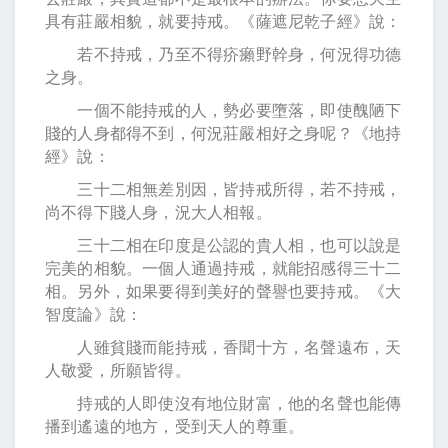
具有莊嚴相貌，就要持戒。《薩遮尼乾子經》說：
若不持戒，乃至不得疥癩野幹身，何況得功德
之身。
一個不能持戒的人，勢必要墮落，即使醜陋下
賤的人身都得不到，何況莊嚴相好之身呢？《地持
經》說：
三十二相無差別因，皆持戒所得，若不持戒，
尚不得下賤人身，況大人相報。
三十二相在印度是公認的貴人相，也可以說是
完美的相貌。一個人通過持戒，就能招感得三十二
相。另外，如果要得到美好的聲譽也要持戒。《大
智度論》說：
人雖貧賤而能持戒，香聞十方，名聲遠布，天
人敬愛，所願皆得。
持戒的人即使沒有地位財富，他的名聲也能傳
播到遙遠的地方，受到天人的尊重。