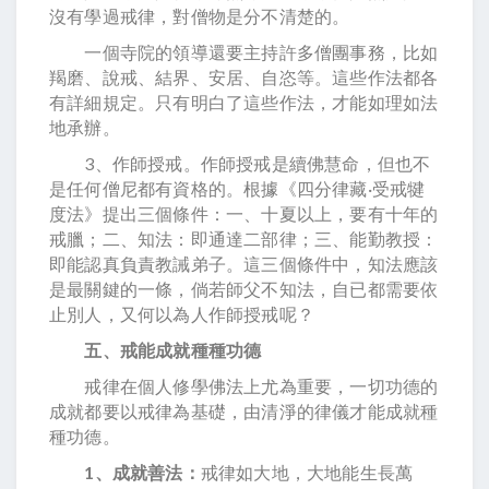
沒有學過戒律，對僧物是分不清楚的。
一個寺院的領導還要主持許多僧團事務，比如
羯磨、說戒、結界、安居、自恣等。這些作法都各
有詳細規定。只有明白了這些作法，才能如理如法
地承辦。
3、作師授戒。作師授戒是續佛慧命，但也不
是任何僧尼都有資格的。根據《四分律藏·受戒犍
度法》提出三個條件：一、十夏以上，要有十年的
戒臘；二、知法：即通達二部律；三、能勤教授：
即能認真負責教誡弟子。這三個條件中，知法應該
是最關鍵的一條，倘若師父不知法，自已都需要依
止別人，又何以為人作師授戒呢？
五、戒能成就種種功德
戒律在個人修學佛法上尤為重要，一切功德的
成就都要以戒律為基礎，由清淨的律儀才能成就種
種功德。
1、成就善法：
戒律如大地，大地能生長萬