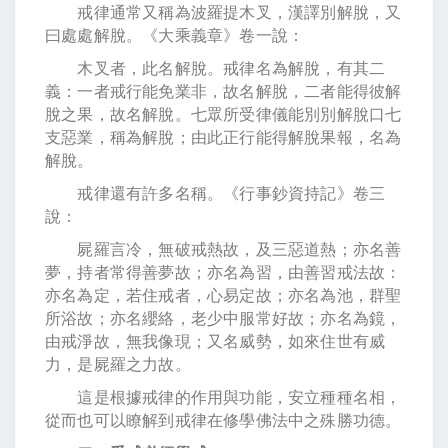
戒律通常又稱為波羅提木叉，漢譯別解脫，又
曰處處解脫。《大乘義章》卷一說：
木叉者，此名解脫。戒律名為解脫，有其二
義：一者戒行能免業非，故名解脫，二者能得彼解
脫之果，故名解脫。七眾所受律儀能別別解脫口七
支惡業，稱為解脫；由此正行能得解脫果報，名為
解脫。
戒律還有許多名稱。《行事鈔資持記》卷三
說：
屍羅言冷，無破戒熱故，及三惡道熱；亦名善
夢，持者常得善夢故；亦名為習，由善習戒法故：
亦名為定，若住戒者，心易定故；亦名為池，群聖
所浴故；亦名纓絡，老少中服常好故；亦名為鏡，
由戒淨故，無我像現；又名威勢，如來住世有威
力，是屍羅之力故。
這是根據戒律的作用與功能，安立種種名相，
從而也可以瞭解到戒律在修學佛法中之殊勝功德。