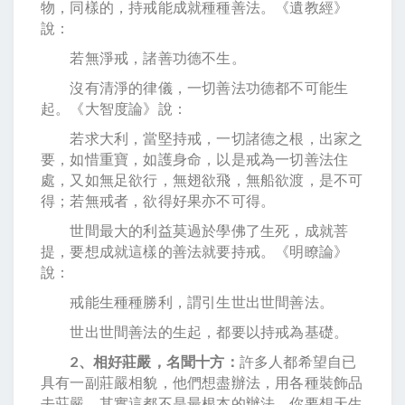
物，同樣的，持戒能成就種種善法。《遺教經》
說：
若無淨戒，諸善功德不生。
沒有清淨的律儀，一切善法功德都不可能生
起。《大智度論》說：
若求大利，當堅持戒，一切諸德之根，出家之
要，如惜重寶，如護身命，以是戒為一切善法住
處，又如無足欲行，無翅欲飛，無船欲渡，是不可
得；若無戒者，欲得好果亦不可得。
世間最大的利益莫過於學佛了生死，成就菩
提，要想成就這樣的善法就要持戒。《明瞭論》
說：
戒能生種種勝利，謂引生世出世間善法。
世出世間善法的生起，都要以持戒為基礎。
2、相好莊嚴，名聞十方：
許多人都希望自已
具有一副莊嚴相貌，他們想盡辦法，用各種裝飾品
去莊嚴，其實這都不是最根本的辦法。你要想天生