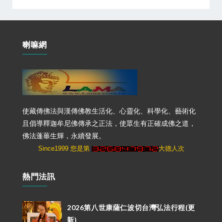
喇嘛網
使藏傳佛法與漢傳佛教生活化、心靈化、科學化、藝術化
且倡導釋迦牟尼佛傳承之正法，使眾生有正確成佛之道，
佛法蓬蓽生輝，永續發展。
Since1999 您是第
大德人次
熱門法訊
2026第八世康薩仁波切台灣弘法行程(更
新)