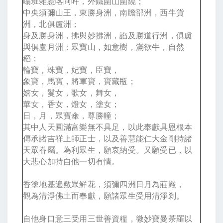
嗡班雜惹喀阿吽，外鐵圍山圍繞；
中央須彌山王，東勝身洲，南瞻部洲，西牛貨
洲，北俱盧洲；
身及勝身洲，拂與妙拂洲，諂及勝道行洲，俱盧
與俱盧月洲；眾寶山，如意樹，滿欲牛，自然
稻；
輪寶，珠寶，妃寶，臣寶，
象寶，馬寶，將軍寶，寶藏瓶；
嬉女，鬘女，歌女，舞女，
華女，香女，燈女，塗女；
日，月，眾寶傘，尊勝幢；
其中人天圓滿富樂無不具足，以此奉獻具恩根本
傳承諸吉祥上師正士，以及善慧能仁大金剛持諸
天眾眷屬。為利眾生，願哀納受。又願受已，以
大悲心加持自他一切有情。
香塗地基遍敷眾鮮花，須彌四洲日月為莊嚴，
觀為清淨佛土而奉獻，願諸眾生受用清淨剎。
自他身口意三受用三世善資糧，微妙寶曼荼羅以