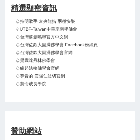
精選顯密資訊
♤持明歌手 倉央龍措 兩種快樂
♤UTBF-Taiwan中華宗南學佛會
♤台灣蘇曼噶舉官方中文網
♤台灣佐欽大圓滿佛學會 Facebook粉絲頁
♤台灣佐欽大圓滿佛學會官網
♤覺囊達丹林佛學會
♤緣起法輪佛學會官網
♤尊貴的 安陽仁波切官網
♤慧命成長學院
贊助網站