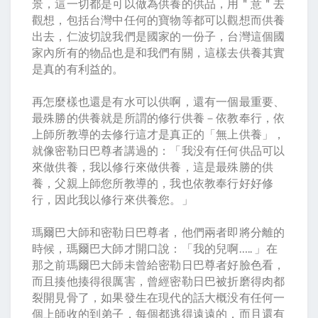
景，這一切都是可以做為供養的供品，用＂意＂去
觀想，包括台灣中任何的寶物等都可以觀想而供養
出去，仁波切說我們是國家的一份子，台灣這個國
家內所有的物品也是和我們有關，這樣去供養其實
是真的有利益的。
再怎麼樣也還是有水可以供啊，還有一個最重要、
最殊勝的供養就是所謂的修行供養－依教奉行，依
上師所教導的去修行這才是真正的「無上供養」，
就像密勒日巴尊者講過的：「我没有任何供品可以
來做供養，我以修行來做供養，這是最殊勝的供
養，父親上師您所教導的，我也依教奉行好好修
行，因此我以修行來供養您。」
瑪爾巴大師和密勒日巴尊者，他們兩者即將分離的
時候，瑪爾巴大師才開口說：「我的兒啊….. 」在
那之前瑪爾巴大師未曾給密勒日巴尊者好臉色看，
而且揍他揍得很厲害，曾經密勒日巴被折磨得肉都
裂開見骨了，如果發生在現代的話大概没有任何一
個上師收的到弟子，每個都逃得遠遠的，而且還有