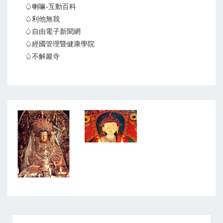
♤喇嘛-互動百科
♤利他無我
♤自由電子新聞網
♤經國管理暨健康學院
♤不解巖寺