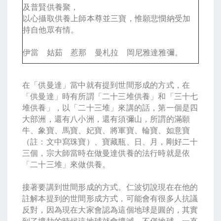
及普賢供養聚，
以心攝取供養上師本尊並三寶，惟願悲憫納受加
持自他眾有情。
伊當 姑茹 惹那 曼札拉 岡尼雅達雅彌。
在「供曼達」當中就有提到世間形成的方式，在
「供曼達」時有所謂「二十三堆供養」和「三十七
堆供養」，以「二十三堆」來講的話，第一個是四
大部洲，還有八小洲，還有須彌山，所謂的滿願
牛、象寶、馬寶、妃寶、將軍寶、輪寶、如意寶
（註：文中寫珠寶）、寶藏瓶、日、月，剛好二十
三個，宗大師當時在做曼達供養的法行時就是依
「二十三堆」來做供養。
接著要講到世間形成的方式。仁波切說現在在他的
註解本提到的世間形成方式，可能會有很多人抗議
反對，因為現在大家會認為這個地球是圓的，其實
到了壞劫的時候這地球就會壞滅，不僅地球，一直