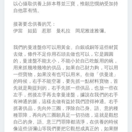
以心攝取供養上師本尊並三寶，惟願悲憫納受加持
自他眾有情。
接著要念供養的咒：
伊當 姑茹 惹那 曼札拉 岡尼雅達雅彌。
我們的曼達盤你可以用黃金、白銀或銅等這些材質
去做，條件不足你用石頭去做也可以，它是圓圓
的，曼達盤不能太小，不能小於自己吃飯用的碗，
用來抓幾堆幾堆的供品，如果自己財力夠，可以用
一些寶物，如果没有也可以用米。在做「供曼達」
的時候，右手不能空著，要先抓一點材料寶物，首
先就是剛提到的，右手先抓一些供品，也放一些在
左手，然後左手再去拿曼達盤，據說在我們的右手
有神通的脈，這樣去做有益於我們證得神通。右手
抓著供品，先向外三圈，淨除自己身、語、意的種
種罪障，再向內三圈願具足一切功德，這就是觀想
自己的身、語、意三門罪障都清淨，在供養的時候
像這些須彌山等我們要把它觀想成真正的，如果辦