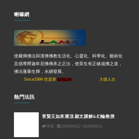
喇嘛網
使藏傳佛法與漢傳佛教生活化、心靈化、科學化、藝術化
且倡導釋迦牟尼佛傳承之正法，使眾生有正確成佛之道，
佛法蓬蓽生輝，永續發展。
Since1999 您是第
大德人次
熱門法訊
菩賢王如來灌頂.願文講解&幻輪教授
寧瑪
2026/09/12~2026/09/13