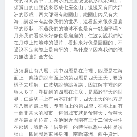
長的時間當中，土與水的激盪慢慢就形成須彌山，
須彌山的山腰後來形成七座金山，慢慢又有四大部
洲的形成，四大部洲有鐵圍山，鐵圍山內又有大
海，講起來有點像我們的世界，這看起來很像是扁
平的形狀，不過我們的地球不也是有一點扁平嗎？
月亮我們看起來好像也是扁扁的，仁波切說我們站
在月球上拍地球的照片，看起來好像是圓圓的，不
過說不定實際上是扁平的，為什麼？因為我們的視
力無法達到全方位。
這須彌山有八層，其中四層是在海裡，四層是在海
面上，應該是說海面上的第四層是四天王天，要這
樣子去理解。仁波切說他跳著講，因註解本裡的內
容太多了，剛提到的四層在海底，是屬於非天的世
界，仁波切手上有兩本註解本，四天王天的地方是
在八層的最上層，即海面上的第四層，在那上面有
一個非常大的城市，這個城市就是帝釋天，帝釋天
是在最高的位置，在他附近周圍有三十二個天神住
在那邊，我們在「供曼達」的時候觀想中央即是須
彌山，四周就是東勝身洲、南瞻部洲、西牛貨洲、