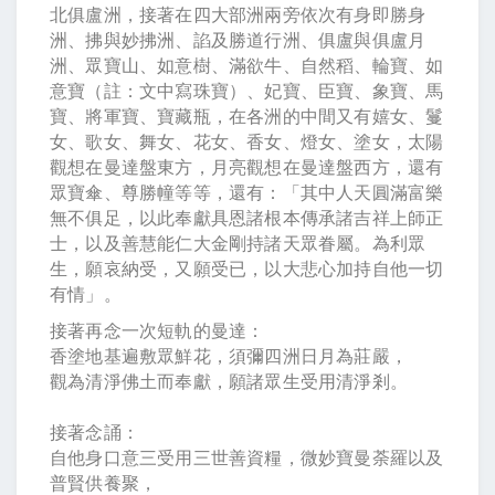
北俱盧洲，接著在四大部洲兩旁依次有身即勝身
洲、拂與妙拂洲、諂及勝道行洲、俱盧與俱盧月
洲、眾寶山、如意樹、滿欲牛、自然稻、輪寶、如
意寶（註：文中寫珠寶）、妃寶、臣寶、象寶、馬
寶、將軍寶、寶藏瓶，在各洲的中間又有嬉女、鬘
女、歌女、舞女、花女、香女、燈女、塗女，太陽
觀想在曼達盤東方，月亮觀想在曼達盤西方，還有
眾寶傘、尊勝幢等等，還有：「其中人天圓滿富樂
無不俱足，以此奉獻具恩諸根本傳承諸吉祥上師正
士，以及善慧能仁大金剛持諸天眾眷屬。為利眾
生，願哀納受，又願受已，以大悲心加持自他一切
有情」。
接著再念一次短軌的曼達：
香塗地基遍敷眾鮮花，須彌四洲日月為莊嚴，
觀為清淨佛土而奉獻，願諸眾生受用清淨剎。
接著念誦：
自他身口意三受用三世善資糧，微妙寶曼荼羅以及
普賢供養聚，