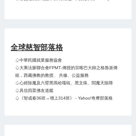
全球慈智部落格
♤中華民國就業服務協會
♤大乘法脈聯合會FPMT-傳授的宗喀巴大師之格魯派傳
統，西藏佛教的教授、 共修、公益服務
♤心經除魔及六臂黑瑪哈嘎啦、黑文殊、閻魔天除障
♤具信四眾佛友道鑑
♤《智成春36班→增上314班》 - Yahoo!奇摩部落格