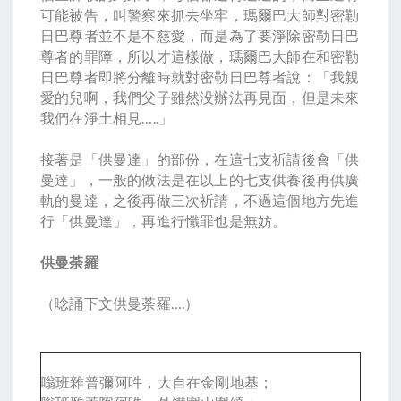
可能被告，叫警察來抓去坐牢，瑪爾巴大師對密勒
日巴尊者並不是不慈愛，而是為了要淨除密勒日巴
尊者的罪障，所以才這樣做，瑪爾巴大師在和密勒
日巴尊者即將分離時就對密勒日巴尊者說：「我親
愛的兒啊，我們父子雖然没辦法再見面，但是未來
我們在淨土相見…..」
接著是「供曼達」的部份，在這七支祈請後會「供
曼達」，一般的做法是在以上的七支供養後再供廣
軌的曼達，之後再做三次祈請，不過這個地方先進
行「供曼達」，再進行懺罪也是無妨。
供曼荼羅
（唸誦下文供曼荼羅….）
嗡班雜普彌阿吽，大自在金剛地基；