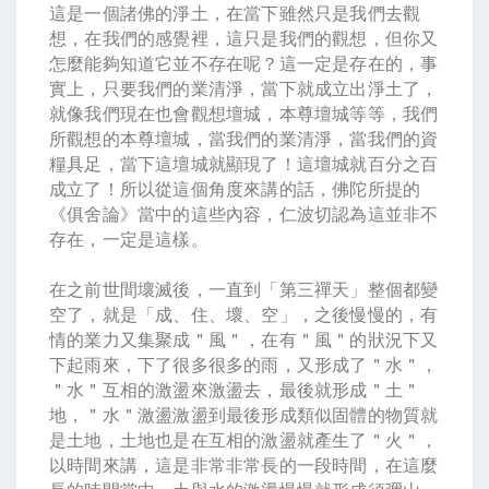
這是一個諸佛的淨土，在當下雖然只是我們去觀
想，在我們的感覺裡，這只是我們的觀想，但你又
怎麼能夠知道它並不存在呢？這一定是存在的，事
實上，只要我們的業清淨，當下就成立出淨土了，
就像我們現在也會觀想壇城，本尊壇城等等，我們
所觀想的本尊壇城，當我們的業清淨，當我們的資
糧具足，當下這壇城就顯現了！這壇城就百分之百
成立了！所以從這個角度來講的話，佛陀所提的
《俱舍論》當中的這些內容，仁波切認為這並非不
存在，一定是這樣。
在之前世間壞滅後，一直到「第三禪天」整個都變
空了，就是「成、住、壞、空」，之後慢慢的，有
情的業力又集聚成＂風＂，在有＂風＂的狀況下又
下起雨來，下了很多很多的雨，又形成了＂水＂，
＂水＂互相的激盪來激盪去，最後就形成＂土＂
地，＂水＂激盪激盪到最後形成類似固體的物質就
是土地，土地也是在互相的激盪就產生了＂火＂，
以時間來講，這是非常非常長的一段時間，在這麼