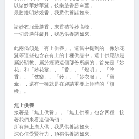
以諸妙華妙華鬘，伎樂塗香勝傘蓋，
最勝燈明妙燒香，我悉供養諸如來。
諸妙衣服最勝香，末香積等妙高峰，
一切最勝莊嚴具，我悉供養諸如來。
此兩偈頌是「有上供養」。這當中提到的，像妙花
鬘等這些包含在有上的十種供品中，這十供應該是
屬於顯教、屬於經藏這個部份所講的，首先是「妙
花」和「妙花鬘」、「香」、「燈明」、「塗
香」、「伎樂」、「鈴」、「妙衣服」、「寶
傘」，還有一種就是在迎請重要上師時的「旗
幔」。
無上供養
接著是「無上供養」，「無上供養」包含四種，接
著我們來看這個偈頌：
所有無上廣大供，我悉供養諸如來，
深心信受賢行力，頂禮供養諸如來。