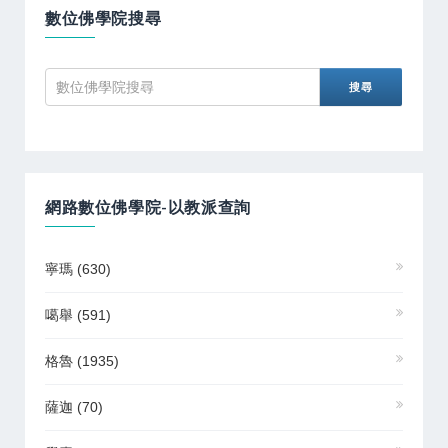
數位佛學院搜尋
網路數位佛學院-以教派查詢
寧瑪
(630)
噶舉
(591)
格魯
(1935)
薩迦
(70)