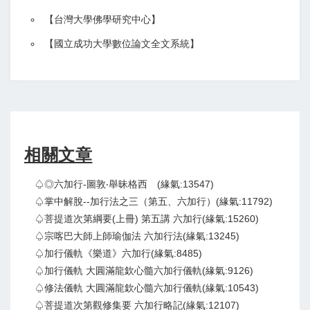
【
台灣大學佛學研究中心
】
【
國立成功大學數位論文全文系統
】
相關文章
♤◎六加行-圖敦‧舉昧格西 (緣氣:13547)
♤掌中解脫--加行法之三（第五、六加行）(緣氣:11792)
♤菩提道次第綱要(上冊) 第五講 六加行(緣氣:15260)
♤宗喀巴大師上師瑜伽法 六加行法(緣氣:13245)
♤加行儀軌《樂道》六加行(緣氣:8485)
♤加行儀軌 大圓滿龍欽心髓六加行儀軌(緣氣:9126)
♤修法儀軌 大圓滿龍欽心髓六加行儀軌(緣氣:10543)
♤菩提道次第觀修集要 六加行略記(緣氣:12107)