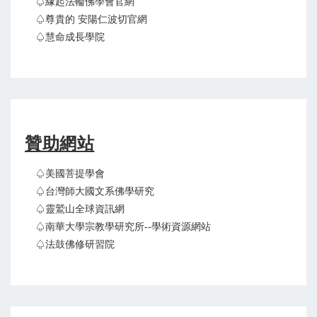
♤緣起法輪佛學會官網
♤尊貴的 安陽仁波切官網
♤慧命成長學院
贊助網站
♤美國菩提學會
♤台灣師大國文系佛學研究
♤靈鷲山全球資訊網
♤南華大學宗教學研究所--學術資源網站
♤法鼓佛修研習院