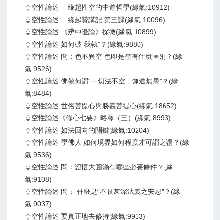
♤空性論述 緣起性空的中道哲學(緣氣:10912)
♤空性論述 緣起贊講記 第三課(緣氣:10096)
♤空性論述 《辨中邊論》探微(緣氣:10899)
♤空性論述 如何破“我執”？(緣氣:9880)
♤空性論述 問：色不異空 色即是空有什麼區別？(緣
氣:9526)
♤空性論述 佛教何謂“一切法不空，無道無果”？(緣
氣:8484)
♤空性論述 世俗菩提心與勝義菩提心(緣氣:18652)
♤空性論述《修心七要》略釋（三）(緣氣:8993)
♤空性論述 如法回向的關鍵(緣氣:10204)
♤空性論述 學佛人 如何境界如何程度才可謂之證？(緣
氣:9536)
♤空性論述 問：證悟大圓滿有哪些必要條件？(緣
氣:9108)
♤空性論述 問： 什麼是“不畏甚深法義之安忍”？(緣
氣:9037)
♤空性論述 要真正地去修持(緣氣:9933)