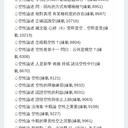
♤空性論述 問：回向的方式有哪兩種?(緣氣:8951)
♤空性論述 相對真理 有某種程度的存在(緣氣:8687)
♤空性論述 正確認識空(緣氣:10716)
♤空性論述 藏文版 心經（6）受即是空，空即是受(緣
氣:10219)
♤空性論述 怎樣觀空性？(緣氣:8804)
♤空性論述 空性卷第十一 問曰：云何是獨空？(緣
氣:8308)
♤空性論述 人是新學 佈施 持戒 諸法空性中行(緣
氣:8670)
♤空性論 空性(緣氣:8121)
♤空性論述 空性的禪修練習(緣氣:9932)
♤空性論述 認證空性的利益(緣氣:8031)
♤空性論述 證悟空性與依止上師(緣氣:9063)
♤空性論 法海集 中觀論 空性之重要(緣氣:9108)
♤空性論 空性(緣氣:9227)
♤空性論 中觀的畢竟性空之涅槃(緣氣:9961)