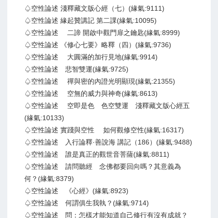
♤空性論述 淺釋藏文版心經（七）(緣氣:9111)
♤空性論述 緣起贊講記 第二課(緣氣:10095)
♤空性論述 二諦 開啟中觀門扉之鑰匙(緣氣:8999)
♤空性論述 《修心七要》略釋（四）(緣氣:9736)
♤空性論述 大圓滿的加行見地(緣氣:9914)
♤空性論述 悲智雙運(緣氣:9725)
♤空性論述 禪與密的內證光明顯現(緣氣:21355)
♤空性論述 空無的威力與神奇(緣氣:8613)
♤空性論述 空即是色 色空雙運 淺釋藏文版心經五
(緣氣:10133)
♤空性論述 實踐與空性 如何觀修空性(緣氣:16317)
♤空性論述 入行論釋·善說海 講記（186）(緣氣:9488)
♤空性論述 誰是真正的觀世音菩薩(緣氣:8811)
♤空性論述 請問聽經 念佛都要回向嗎？其意義為
何？(緣氣:8379)
♤空性論述 《心經》(緣氣:8923)
♤空性論述 何謂俱生我執？(緣氣:9714)
♤空性論述 問：怎樣才能知道自己修行有沒有成就？