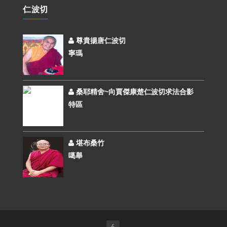
仁波切
尊貴揚唐仁波切
寧瑪
桑耶精舍~向賈傑康楚仁波切求法合影
特區
堪布桑竹
噶舉