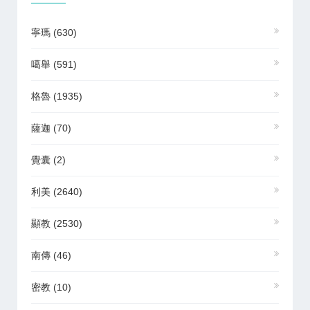
寧瑪
(630)
噶舉
(591)
格魯
(1935)
薩迦
(70)
覺囊
(2)
利美
(2640)
顯教
(2530)
南傳
(46)
密教
(10)