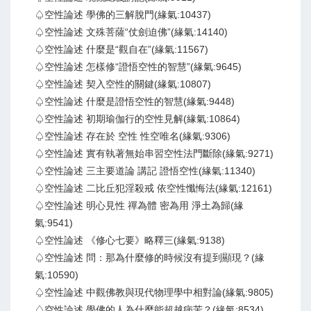
♤空性論述 學佛的三解脫門(緣氣:10437)
♤空性論述 文殊菩薩“仗劍迫佛”(緣氣:14140)
♤空性論述 什麼是“觀自在”(緣氣:11567)
♤空性論述 怎樣修“證悟空性的智慧”(緣氣:9645)
♤空性論述 契入空性的關鍵(緣氣:10807)
♤空性論述 什麼是證悟空性的智慧(緣氣:9448)
♤空性論述 初期瑜伽行的空性見解(緣氣:10864)
♤空性論述 存在於 空性 性空唯名(緣氣:9306)
♤空性論述 實有執著無始串習空性法門斷除(緣氣:9271)
♤空性論述 三主要道論 講記 證悟空性(緣氣:11340)
♤空性論述 二比丘犯淫殺戒 依空性懺悔法(緣氣:12161)
♤空性論述 明心見性 禪為體 密為用 淨土為歸(緣
氣:9541)
♤空性論述 《修心七要》略釋三(緣氣:9138)
♤空性論述 問：那為什麼修的時候沒有提到顯現？(緣
氣:10590)
♤空性論述 中觀佛教與現代物理學中相對論(緣氣:9805)
♤空性論述 學佛的人為什麼能超越病苦？(緣氣:8534)