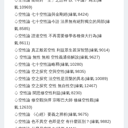
♤空性論 龍樹對「空」之詮釋 以《中論》為主(緣
氣:10969)
♤空性論 七十空性論與金剛經(緣氣:8424)
♤空性論 七十空性論今詮 法界無有絕對獨立的局部(緣
氣:8585)
♤空性論 證達空性 不再需要修學各種偉大行為(緣
氣:8611)
♤空性論 真正般若空性 利益眾生甚深智慧(緣氣:9014)
♤ 空性論 無性 無相 空性義通俗解說(緣氣:9627)
♤空性論 七十空性論略釋(緣氣:10280)
♤空性論 空之探究 空與空性(緣氣:9835)
♤空性論 空之探究 法空性是涅槃的異名(緣氣:10089)
♤空性論 空之探究 空性 無自性空(緣氣:12467)
♤ 空性論 聞思修空性利益(緣氣:8230)
♤空性論 修空觀抉擇 宗喀巴大師 修緣空性觀(緣
氣:12633)
♤空性論 《心經》要義之辨析(緣氣:9675)
♤空性論 色不異空 色即是空 有什麼區別？(緣氣:9882)