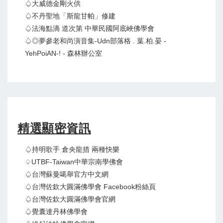
♤大威德金剛火供
♤不丹聖地「斯龍甘帕」修建
♤法海點滴 道次第 中華民國阿底峽佛學會
♤◎夢參老和尚演音集-Udn部落格 . 葉.柏.晏 -
YehPoiAN-! - 森林辦公室
精選顯密資訊
♤持明歌手 倉央龍措 兩種快樂
♤UTBF-Taiwan中華宗南學佛會
♤台灣蘇曼噶舉官方中文網
♤台灣佐欽大圓滿佛學會 Facebook粉絲頁
♤台灣佐欽大圓滿佛學會官網
♤覺囊達丹林佛學會