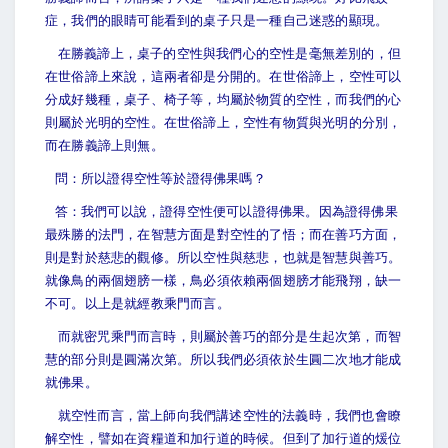
症，我們的眼睛可能看到的桌子只是一種自己迷惑的顯現。
在勝義諦上，桌子的空性與我們心的空性是毫無差別的，但
在世俗諦上來說，這兩者卻是分開的。在世俗諦上，空性可以
分成好幾種，桌子、椅子等，均屬於物質的空性，而我們的心
則屬於光明的空性。在世俗諦上，空性有物質與光明的分別，
而在勝義諦上則無。
問：所以證得空性等於證得佛果嗎？
答：我們可以說，證得空性便可以證得佛果。因為證得佛果
最殊勝的法門，在智慧方面是對空性的了悟；而在善巧方面，
則是對於慈悲的觀修。所以空性與慈悲，也就是智慧與善巧。
就像鳥的兩個翅膀一樣，鳥必須依賴兩個翅膀才能飛翔，缺一
不可。以上是就經教乘門而言。
而就密咒乘門而言時，則屬於善巧的部分是生起次第，而智
慧的部分則是圓滿次第。所以我們必須依於生圓二次地才能成
就佛果。
就空性而言，當上師向我們講述空性的法義時，我們也會瞭
解空性，譬如在資糧道和加行道的時候。但到了加行道的煖位