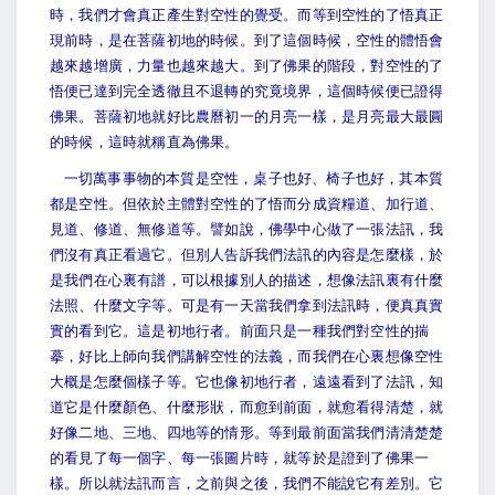
時，我們才會真正產生對空性的覺受。而等到空性的了悟真正
現前時，是在菩薩初地的時候。到了這個時候，空性的體悟會
越來越增廣，力量也越來越大。到了佛果的階段，對空性的了
悟便已達到完全透徹且不退轉的究竟境界，這個時候便已證得
佛果。菩薩初地就好比農曆初一的月亮一樣，是月亮最大最圓
的時候，這時就稱直為佛果。
一切萬事事物的本質是空性，桌子也好、椅子也好，其本質
都是空性。但依於主體對空性的了悟而分成資糧道、加行道、
見道、修道、無修道等。譬如說，佛學中心做了一張法訊，我
們沒有真正看過它。但別人告訴我們法訊的內容是怎麼樣，於
是我們在心裏有譜，可以根據別人的描述，想像法訊裏有什麼
法照、什麼文字等。可是有一天當我們拿到法訊時，便真真實
實的看到它。這是初地行者。前面只是一種我們對空性的揣
摹，好比上師向我們講解空性的法義，而我們在心裏想像空性
大概是怎麼個樣子等。它也像初地行者，遠遠看到了法訊，知
道它是什麼顏色、什麼形狀，而愈到前面，就愈看得清楚，就
好像二地、三地、四地等的情形。等到最前面當我們清清楚楚
的看見了每一個字、每一張圖片時，就等於是證到了佛果一
樣。所以就法訊而言，之前與之後，我們不能說它有差別。它