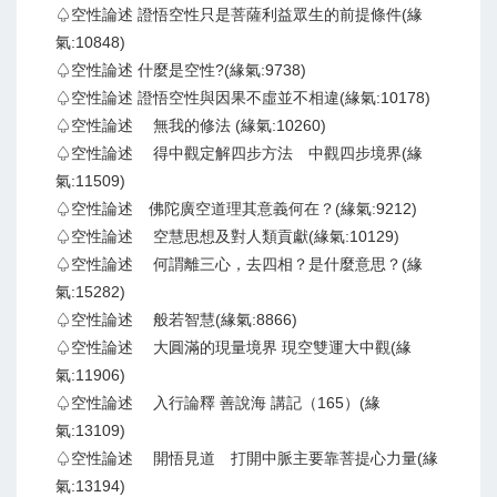
♤空性論述 證悟空性只是菩薩利益眾生的前提條件(緣
氣:10848)
♤空性論述 什麼是空性?(緣氣:9738)
♤空性論述 證悟空性與因果不虛並不相違(緣氣:10178)
♤空性論述 無我的修法 (緣氣:10260)
♤空性論述 得中觀定解四步方法 中觀四步境界(緣
氣:11509)
♤空性論述 佛陀廣空道理其意義何在？(緣氣:9212)
♤空性論述 空慧思想及對人類貢獻(緣氣:10129)
♤空性論述 何謂離三心，去四相？是什麼意思？(緣
氣:15282)
♤空性論述 般若智慧(緣氣:8866)
♤空性論述 大圓滿的現量境界 現空雙運大中觀(緣
氣:11906)
♤空性論述 入行論釋 善說海 講記（165）(緣
氣:13109)
♤空性論述 開悟見道 打開中脈主要靠菩提心力量(緣
氣:13194)