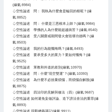
(緣氣:8984)
♤空性論述 問： 我執為什麼會是輪回的根呢？(緣
氣:8852)
♤空性論述 問： 什麼是三恩根本上師？(緣氣:9984)
♤空性論述 學佛的人為什麼能超越病苦？(緣氣:8540)
♤空性論述 受八關齋戒期間發火會毀壞功德嗎？(緣
氣:8503)
♤空性論述 我的行為能懺悔嗎？(緣氣:8493)
♤空性論述 要承受多大的業力？要如何懺悔？(緣
氣:9525)
♤空性論述 苯教和外道的差別(緣氣:10970)
♤空性論述 問：什麼“現空雙運”？(緣氣:10393)
♤空性論述 為什麼不必捨棄煩惱，而煩惱自解脫(緣
氣:8875)
♤空性論述 四法印的見解與修法（四）(緣氣:9687)
♤空性論述 如何避免妄做評論、造下謗法舍法的重罪(緣
氣:8893)
♤空性論述 現觀總義講記(緣氣:9911)