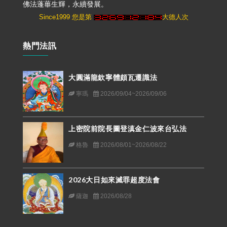
佛法蓬蓽生輝，永續發展。
Since1999 您是第
大德人次
熱門法訊
大圓滿龍欽寧體頗瓦遷識法
寧瑪
2026/09/04~2026/09/06
上密院前院長圖登滇金仁波來台弘法
格魯
2026/08/01~2026/08/22
2026大日如來滅罪超度法會
薩迦
2026/08/28