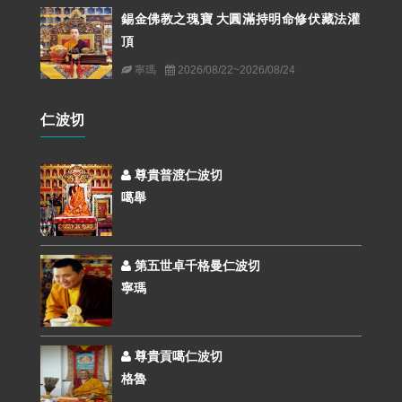
錫金佛教之瑰寶 大圓滿持明命修伏藏法灌
頂
寧瑪
2026/08/22~2026/08/24
仁波切
尊貴普渡仁波切
噶舉
第五世卓千格曼仁波切
寧瑪
尊貴貢噶仁波切
格魯