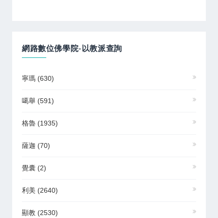
網路數位佛學院-以教派查詢
寧瑪
(630)
噶舉
(591)
格魯
(1935)
薩迦
(70)
覺囊
(2)
利美
(2640)
顯教
(2530)