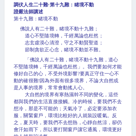
調伏人生二十難
·
第十九難：睹境不動
證嚴法師講述
第十九難：睹境不動
佛說人有二十難，睹境不動十九難；
道心不堅隨境轉，千經萬論也枉然；
志玄虛漠心清澄，守之不動賢聖道；
節制貪欲正心念，睹境不動並不難。
「佛說人有二十難，睹境不動十九難，道心
不堅隨境轉，千經萬論也枉然」。我們要如何才能
修好自己的心，不受外境影響
?
要真正守住一心不
動的確很難
!
因為外面有很多境界，不論大自然或
是人事的境界，常常會動搖人心。
大自然的境界有寒熱濕幹不同的變化，這些
都與我們的生活直接接觸。冷的時候，要我們不去
想冷，那是不可能的；天氣冷了，必定要添加衣
服，關緊窗戶，環境比較好的人就裝設暖氣。反
之，夏天時，要我們不去想熱，心靜自然涼，卻仍
會汗如雨下，所以要打開窗戶讓它通風，環境更好