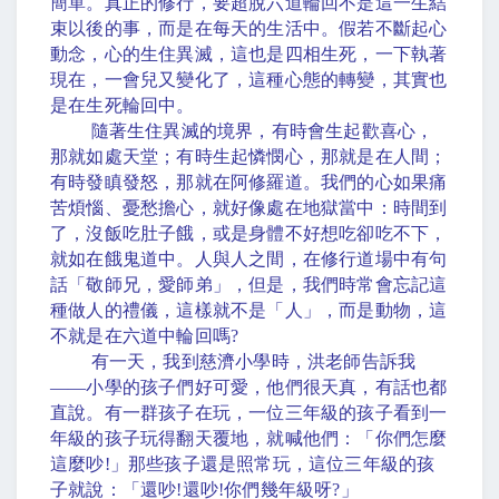
簡單。真正的修行，要超脫六道輪回不是這一生結
束以後的事，而是在每天的生活中。假若不斷起心
動念，心的生住異滅，這也是四相生死，一下執著
現在，一會兒又變化了，這種心態的轉變，其實也
是在生死輪回中。
隨著生住異滅的境界，有時會生起歡喜心，
那就如處天堂；有時生起憐憫心，那就是在人間；
有時發瞋發怒，那就在阿修羅道。我們的心如果痛
苦煩惱、憂愁擔心，就好像處在地獄當中：時間到
了，沒飯吃肚子餓，或是身體不好想吃卻吃不下，
就如在餓鬼道中。人與人之間，在修行道場中有句
話「敬師兄，愛師弟」，但是，我們時常會忘記這
種做人的禮儀，這樣就不是「人」，而是動物，這
不就是在六道中輪回嗎
?
有一天，我到慈濟小學時，洪老師告訴我
——
小學的孩子們好可愛，他們很天真，有話也都
直說。有一群孩子在玩，一位三年級的孩子看到一
年級的孩子玩得翻天覆地，就喊他們：「你們怎麼
這麼吵
!
」那些孩子還是照常玩，這位三年級的孩
子就說：「還吵
!
還吵
!
你們幾年級呀
?
」