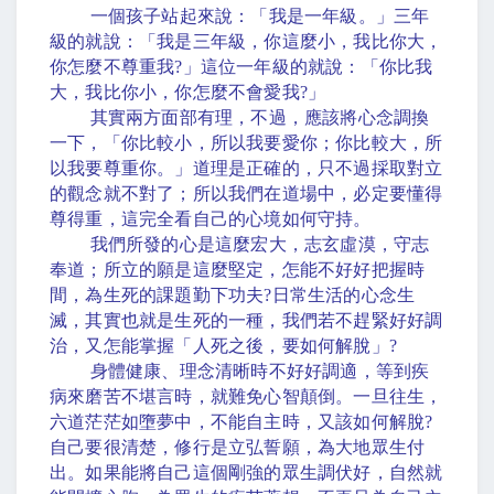
一個孩子站起來說：「我是一年級。」三年
級的就說：「我是三年級，你這麼小，我比你大，
你怎麼不尊重我
?
」這位一年級的就說：「你比我
大，我比你小，你怎麼不會愛我
?
」
其實兩方面部有理，不過，應該將心念調換
一下，「你比較小，所以我要愛你；你比較大，所
以我要尊重你。」道理是正確的，只不過採取對立
的觀念就不對了；所以我們在道場中，必定要懂得
尊得重，這完全看自己的心境如何守持。
我們所發的心是這麼宏大，志玄虛漠，守志
奉道；所立的願是這麼堅定，怎能不好好把握時
間，為生死的課題勤下功夫
?
日常生活的心念生
滅，其實也就是生死的一種，我們若不趕緊好好調
治，又怎能掌握「人死之後，要如何解脫」
?
身體健康、理念清晰時不好好調適，等到疾
病來磨苦不堪言時，就難免心智顛倒。一旦往生，
六道茫茫如墮夢中，不能自主時，又該如何解脫
?
自己要很清楚，修行是立弘誓願，為大地眾生付
出。如果能將自己這個剛強的眾生調伏好，自然就