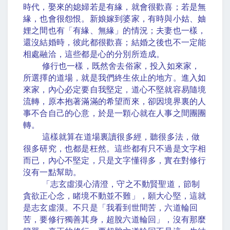
時代，娶來的媳婦若是有緣，就會很歡喜；若是無
緣，也會很怨恨。新娘嫁到婆家，有時與小姑、妯
娌之間也有「有緣、無緣」的情況；夫妻也一樣，
還沒結婚時，彼此都很歡喜；結婚之後也不一定能
相處融洽，這些都是心的分別所造成。
修行也一樣，既然舍去俗家，投入如來家，
所選擇的道場，就是我們終生依止的地方。進入如
來家，內心必定要自我堅定，道心不堅就容易隨境
流轉，原本抱著滿滿的希望而來，卻因境界裏的人
事不合自己的心意，於是一顆心就在人事之間團團
轉。
這樣就算在道場裏讀很多經，聽很多法，做
很多研究，也都是枉然。這些都有只不過是文字相
而已，內心不堅定，只是文字懂得多，實在對修行
沒有一點幫助。
「志玄虛漠心清澄，守之不動賢聖道，節制
貪欲正心念，睹境不動並不難」，願大心堅，這就
是志玄虛漠。不只是「我看到世間苦，六道輪回
苦，要修行獨善其身，超脫六道輪回」，沒有那麼