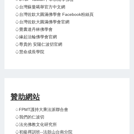
♤台灣蘇曼噶舉官方中文網
♤台灣佐欽大圓滿佛學會 Facebook粉絲頁
♤台灣佐欽大圓滿佛學會官網
♤覺囊達丹林佛學會
♤緣起法輪佛學會官網
♤尊貴的 安陽仁波切官網
♤慧命成長學院
贊助網站
♤FPMT護持大乘法派聯合會
♤我們的仁波切
♤法光佛教文化研究所
♤初級禪訓班--法鼓山台南分院