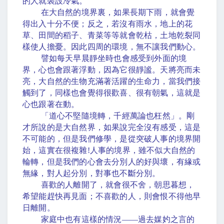
的人就裝設冷氣。
在大自然的境界裏，如果長期下雨，就會覺
得出入十分不便；反之，若沒有雨水，地上的花
草、田間的稻子、青菜等等就會乾枯，土地乾裂同
樣使人擔憂。因此四周的環境，無不讓我們動心。
譬如每天早晨靜坐時也會感受到外面的境
界，心也會跟著浮動，因為它很靜謐。天將亮而未
亮，大自然的生物充滿著活躍的生命力，當我們接
觸到了，同樣也會覺得很歡喜、很有朝氣，這就是
心也跟著在動。
「道心不堅隨境轉，千經萬論也枉然」。剛
才所說的是大自然界，如果說完全沒有感受，這是
不可能的，但是我們修學，是從突破人事的境界開
始，這實在很複雜
!
人事的境界，雖不似大自然的
輪轉，但是我們的心會去分別人的好與壞，有緣或
無緣，對人起分別，對事也不斷分別。
喜歡的人離開了，就會很不舍，朝思暮想，
希望能趕快再見面；不喜歡的人，則會恨不得他早
日離開。
家庭中也有這樣的情況
——
過去媒妁之言的