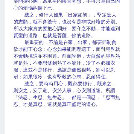
能開擴心胸，為眾生的疾苦著想，不再只為自己內
心的煩惱糾纏下已。
總之，修行人如果「出家如初」，堅定宏大
的志願，就不會後悔，也沒有是非或好壞的分別。
所以大家真的要把心調好，要守之不動，才能達到
賢聖的道路，也就是菩薩、佛的道路。
最重要的，不論是在家、出家，都要節制貪
欲才能正心念；心念如果能調理端正，面對境界就
不會動搖這並不困難。前面說過，大自然的境界熱
就是熱，不要想修到熱了不流汗，冷了不必加衣
服，這並不是修行。應該是雖然很熱，卻可以忍
耐；如果很冷，也有堅毅的心志，忍耐得住。
總之，要時時用心，既然要修行，既來之，
則安之，安于道、安於人事，心安則道隆。所謂
「法忍、生忍、無生忍」，都是一個忍，「忍而無
忍」才是真忍，這就是真正堅定的道心。