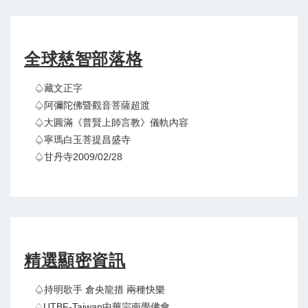
全球慈智部落格
♤藏文正字
♤阿彌陀佛暨觀音菩薩超渡
♤大圓滿《普賢上師言教》儀軌內容
♤寧瑪白玉菩提昌盛寺
♤甘丹寺2009/02/28
精選顯密資訊
♤持明歌手 倉央龍措 兩種快樂
♤UTBF-Taiwan中華宗南學佛會