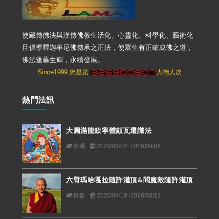
使藏傳佛法與漢傳佛教生活化、心靈化、科學化、藝術化
且倡導釋迦牟尼佛傳承之正法，使眾生有正確成佛之道，
佛法蓬蓽生輝，永續發展。
Since1999 您是第
大德人次
熱門法訊
大圓滿龍欽寧體頗瓦遷識法
寧瑪
2026/09/04~2026/09/06
六臂瑪哈嘎拉隨許灌頂&閻魔敵隨許灌頂
格魯
2026/08/18~2026/08/19