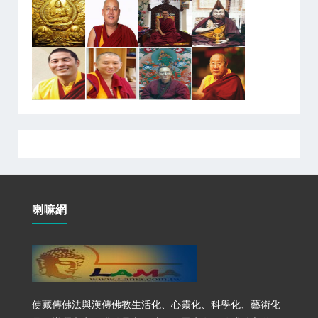
喇嘛網
使藏傳佛法與漢傳佛教生活化、心靈化、科學化、藝術化