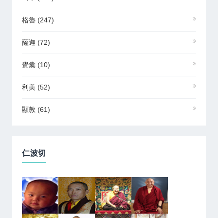
格魯
(247)
薩迦
(72)
覺囊
(10)
利美
(52)
顯教
(61)
仁波切