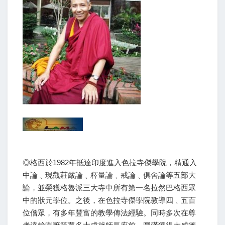
◎格西於1982年抵達印度進入色拉寺傑學院，精通入
中論﹑現觀莊嚴論﹑釋量論﹑戒論﹑俱舍論等五部大
論，並榮獲格魯派三大寺中所有第一名拉然巴格西眾
中的狀元學位。之後，在色拉寺傑學院教導四﹑五百
位僧眾，有多年豐富的教學傳法經驗。同時多次在尊