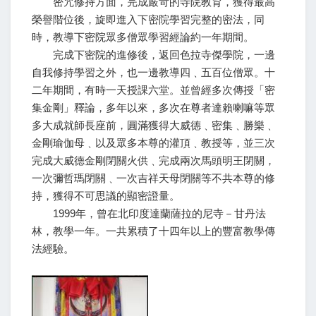
密咒修持方面，完成嚴苛的寺院教育，獲得最高
榮譽階位後，旋即進入下密院學習完整的密法，同
時，教導下密院眾多僧眾學習經論約一年期間。
完成下密院的進修後，返回色拉寺傑學院，一邊
自我修持學習之外，也一邊教導四﹑五百位僧眾。十
二年期間，有時一天授課六堂。並曾經多次傳授「密
集金剛」釋論，多年以來，多次在尊者達賴喇嘛等眾
多大成就師長座前，圓滿獲得大威德﹑密集﹑勝樂﹑
金剛瑜伽母﹑以及眾多本尊的灌頂﹑教授等，並三次
完成大威德金剛閉關火供﹑完成兩次馬頭明王閉關，
一次彌哲瑪閉關﹑一次吉祥天母閉關等不共本尊的修
持，獲得不可思議的顯密證量。
1999年，曾在北印度達蘭薩拉的尼寺－甘丹法
林，教學一年。一共累積了十四年以上的豐富教學傳
法經驗。