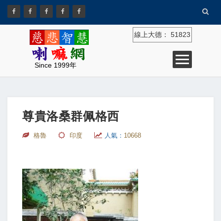
線上大德：
51823
Since 1999年
尊貴洛桑群佩格西
格魯
印度
人氣：
10668