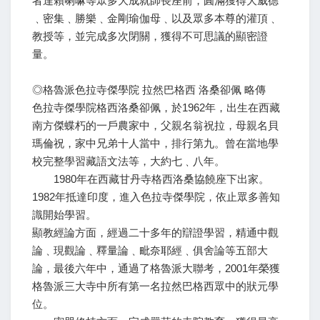
者達賴喇嘛等眾多大成就師長座前，圓滿獲得大威德
﹑密集﹑勝樂﹑金剛瑜伽母﹑以及眾多本尊的灌頂﹑
教授等，並完成多次閉關，獲得不可思議的顯密證
量。
◎格魯派色拉寺傑學院 拉然巴格西 洛桑卻佩 略傳
色拉寺傑學院格西洛桑卻佩，於1962年，出生在西藏
南方傑蝶朽的一戶農家中，父親名翁祝拉，母親名貝
瑪倫祝，家中兄弟十人當中，排行第九。曾在當地學
校完整學習藏語文法等，大約七﹑八年。
1980年在西藏甘丹寺格西洛桑協饒座下出家。
1982年抵達印度，進入色拉寺傑學院，依止眾多善知
識開始學習。
顯教經論方面，經過二十多年的辯證學習，精通中觀
論﹑現觀論﹑釋量論﹑毗奈耶經﹑俱舍論等五部大
論，最後六年中，通過了格魯派大聯考，2001年榮獲
格魯派三大寺中所有第一名拉然巴格西眾中的狀元學
位。