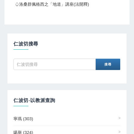
♤洛桑群佩格西之「地道」講座(法開釋)
仁波切搜尋
仁波切-以教派查詢
寧瑪
(303)
噶舉
(324)