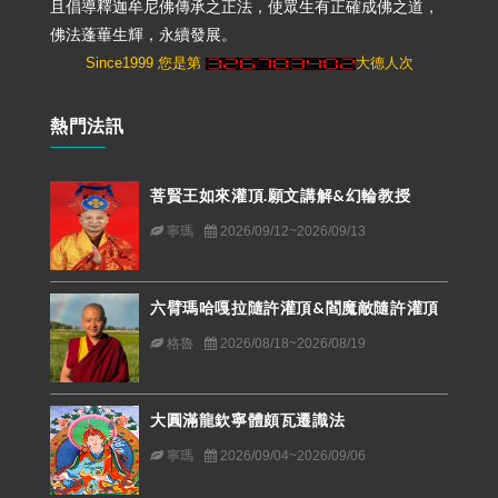
且倡導釋迦牟尼佛傳承之正法，使眾生有正確成佛之道，
佛法蓬蓽生輝，永續發展。
Since1999 您是第
大德人次
熱門法訊
菩賢王如來灌頂.願文講解&幻輪教授
寧瑪
2026/09/12~2026/09/13
六臂瑪哈嘎拉隨許灌頂&閻魔敵隨許灌頂
格魯
2026/08/18~2026/08/19
大圓滿龍欽寧體頗瓦遷識法
寧瑪
2026/09/04~2026/09/06