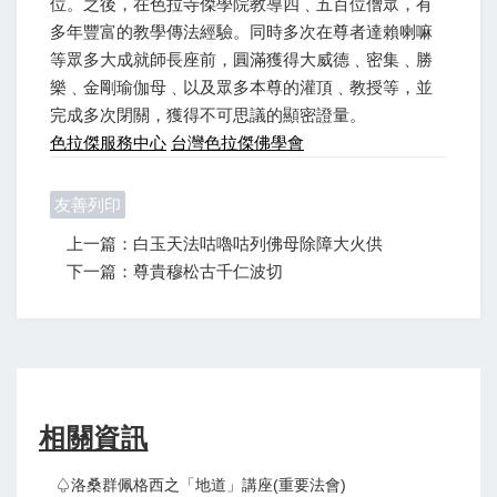
位。之後，在色拉寺傑學院教導四﹑五百位僧眾，有
多年豐富的教學傳法經驗。同時多次在尊者達賴喇嘛
等眾多大成就師長座前，圓滿獲得大威德﹑密集﹑勝
樂﹑金剛瑜伽母﹑以及眾多本尊的灌頂﹑教授等，並
完成多次閉關，獲得不可思議的顯密證量。
色拉傑服務中心
台灣色拉傑佛學會
友善列印
上一篇：白玉天法咕嚕咕列佛母除障大火供
下一篇：尊貴穆松古千仁波切
相關資訊
♤洛桑群佩格西之「地道」講座(重要法會)