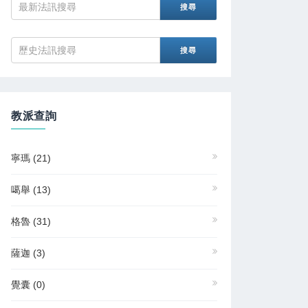
教派查詢
寧瑪
(21)
噶舉
(13)
格魯
(31)
薩迦
(3)
覺囊
(0)