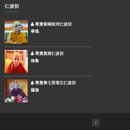
仁波切
尊貴索南耿沛仁波切
寧瑪
尊貴賁措仁波切
格魯
尊貴第七世塔立仁波切
薩迦