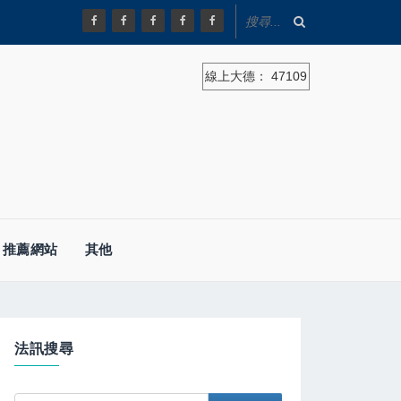
線上大德：
47109
推薦網站
其他
法訊搜尋