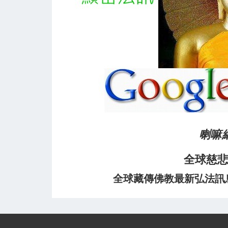
喇嘛
全球慈
全球藏傳佛教最新弘法訊息﹝