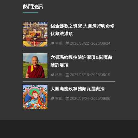
熱門法訊
錫金佛教之瑰寶 大圓滿持明命修
伏藏法灌頂
寧瑪
2026/08/22~2026/08/24
六臂瑪哈嘎拉隨許灌頂&閻魔敵
隨許灌頂
格魯
2026/08/18~2026/08/19
大圓滿龍欽寧體頗瓦遷識法
寧瑪
2026/09/04~2026/09/06