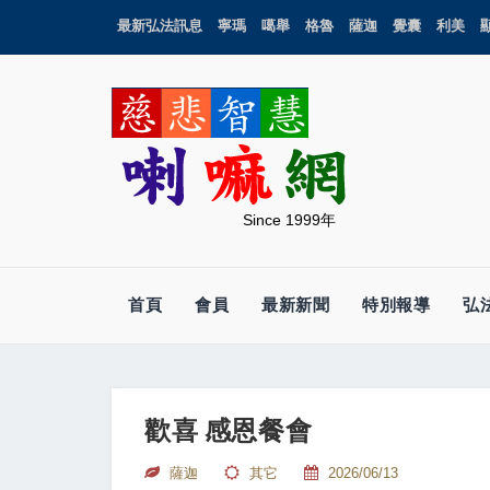
最新弘法訊息
寧瑪
噶舉
格魯
薩迦
覺囊
利美
Since 1999年
首頁
會員
最新新聞
特別報導
弘
歡喜 感恩餐會
薩迦
其它
2026/06/13