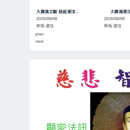
大圓滿立斷 頓超灌頂、教學
大圓滿灌頂、教學
8
2026/08/08
2026/0
寧瑪 灌頂
顯教 法
prev
next