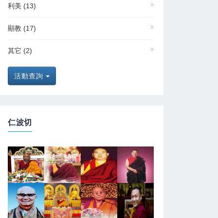
利美
(13)
顯教
(17)
其它
(2)
活動查詢
仁波切