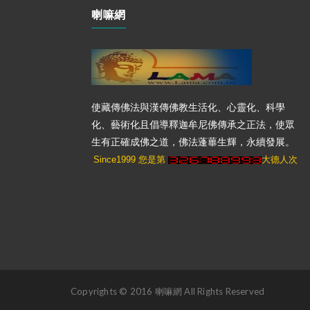
喇嘛網
使藏傳佛法與漢傳佛教生活化、心靈化、科學
化、藝術化且倡導釋迦牟尼佛傳承之正法，使眾
生有正確成佛之道，佛法蓬蓽生輝，永續發展。
Since1999 您是第
大德人次
Copyrights © 2016 喇嘛網 All Rights Reserved