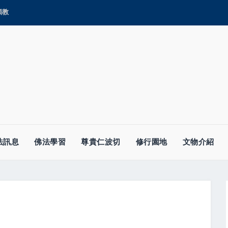
顯教
法訊息
佛法學習
尊貴仁波切
修行園地
文物介紹