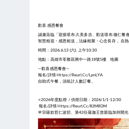
歡喜 感恩餐會
誠邀蒞臨「迎接堪布.久美多吉、歡送堪布.徹仁餐
智慧相迎・感恩相送，法緣相聚・心念長存， 在
時間：2026.6.13 (六). 上午10:30
地點：高雄市苓雅區興中一路18號5樓
地圖
—歡喜感恩餐會—
報名/詳情
Https://reurl.cc/lpnLYA
自助式午餐，須統計人數訂餐。
⭐2026年度點燈 / 供燈日期：2026/1/1-12/30
報名/詳情
Https://reurl.cc/82M8DM
🌹宗薩欽哲仁波切、第42任薩迦王曾親臨加持開光