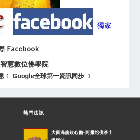
網
| Facebook
悲智慧數位佛學院
 Google全球第一資訊同步 ﹞
熱門法訊
大圓滿龍欽心髓-阿彌陀佛淨土