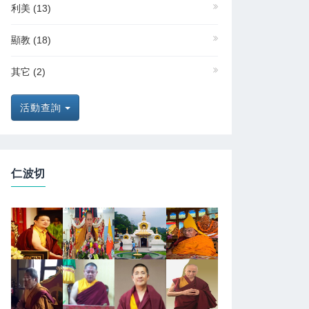
利美
(13)
顯教
(18)
其它
(2)
活動查詢
仁波切