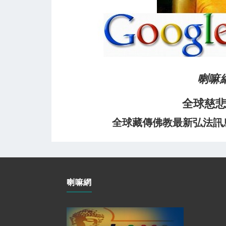
喇嘛
全球慈
全球藏傳佛教最新弘法訊息﹝
喇嘛網