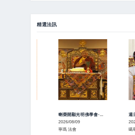
精選法訊
2026年中元盂蘭盆大法會
喇榮開顯光明佛學會-中陰文武百尊超渡法會
6/08/13
2026/08/09
2026/08/09~2
寧瑪 法會
噶舉 共修