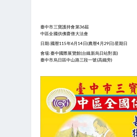
臺中市三寶護持會第36屆
中區全國供佛齋僧大法會
日期:國暦115年6月14日(農暦4月29日)星期日
會場:臺中國際展覽館(台鐵新烏日站對面)
臺中市烏日區中山路三段一號(高鐵旁)