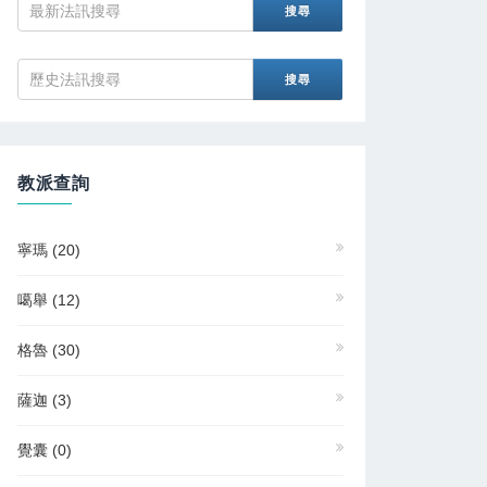
教派查詢
寧瑪
(20)
噶舉
(12)
格魯
(30)
薩迦
(3)
覺囊
(0)