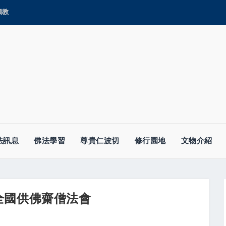
顯教
法訊息
佛法學習
尊貴仁波切
修行園地
文物介紹
全國供佛齋僧法會