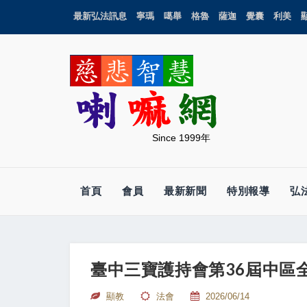
最新弘法訊息
寧瑪
噶舉
格魯
薩迦
覺囊
利美
Since 1999年
首頁
會員
最新新聞
特別報導
弘
臺中三寶護持會第36屆中區
顯教
法會
2026/06/14