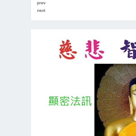
prev
next