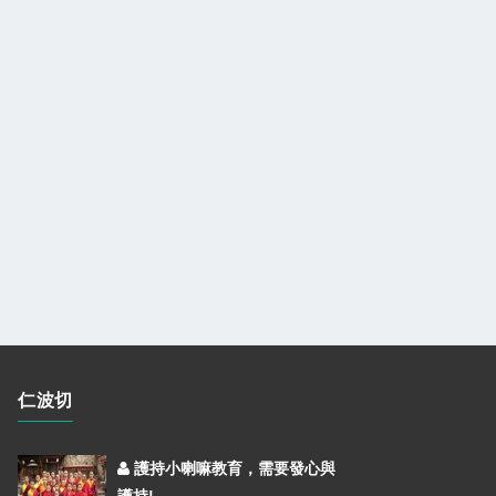
仁波切
護持小喇嘛教育，需要發心與
護持!