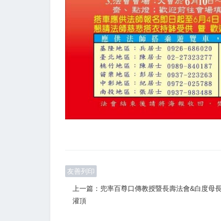
友善列印
上一篇：兜率百尊口傳教授暨長壽法會&白度母
灌頂