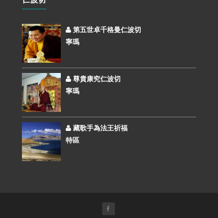
第五世卓千格曼仁波切
寧瑪
尊貴康究仁波切
寧瑪
藏歌手為法王祈福
特區