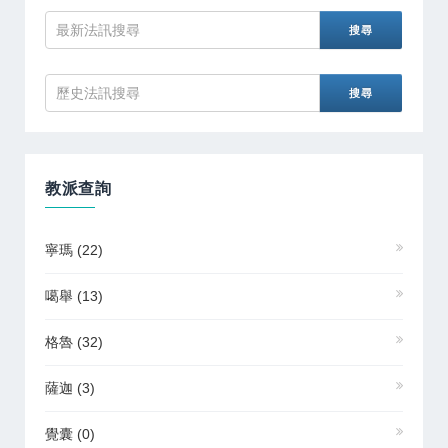
教派查詢
寧瑪
(22)
噶舉
(13)
格魯
(32)
薩迦
(3)
覺囊
(0)