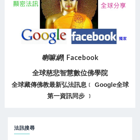
喇嘛網
| Facebook
全球慈悲智慧數位佛學院
全球藏傳佛教最新弘法訊息﹝ Google全球
第一資訊同步 ﹞
法訊搜尋