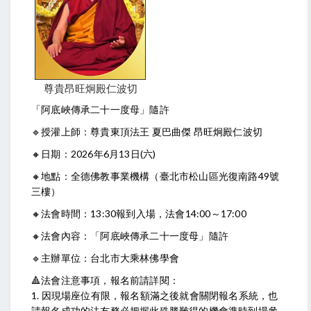
尊貴昂旺炯殿仁波切
「阿底峽傳承二十一度母」隨許
🔹授灌上師：尊貴東頂法王 夏巴曲傑 昂旺炯殿仁波切
🔸日期：2026年6月13日(六)
🔸地點：全德佛教事業機構（臺北市松山區光復南路49號
三樓）
🔸法會時間：13:30報到入場，法會14:00～17:00
🔸法會內容：「阿底峽傳承二十一度母」隨許
🔹主辦單位：台北市大乘林佛學會
🔺法會注意事項，報名前請詳閱：
1. 因現場座位有限，報名額滿之後就會關閉報名系統，也
請報名成功的法友務必把握此殊勝難得的機會準時到場參