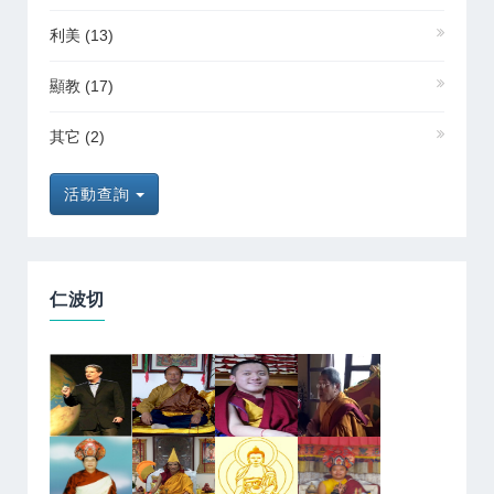
利美
(13)
顯教
(17)
其它
(2)
活動查詢
仁波切