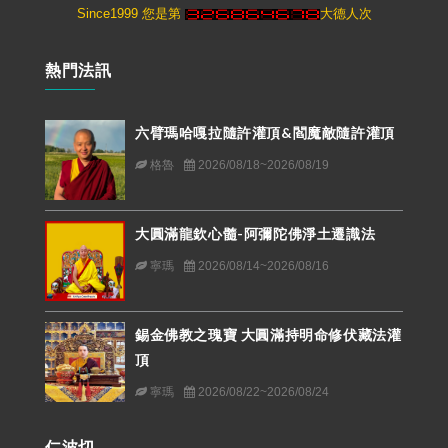
Since1999 您是第
大德人次
熱門法訊
六臂瑪哈嘎拉隨許灌頂&閻魔敵隨許灌頂
格魯
2026/08/18~2026/08/19
大圓滿龍欽心髓-阿彌陀佛淨土遷識法
寧瑪
2026/08/14~2026/08/16
錫金佛教之瑰寶 大圓滿持明命修伏藏法灌
頂
寧瑪
2026/08/22~2026/08/24
仁波切