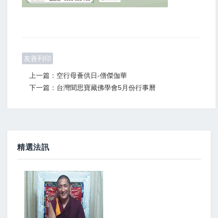
友善列印
上一篇：空行母薈供日-僧傑伽華
下一篇：台灣聞思寶藏佛學會5月份行事曆
精選法訊