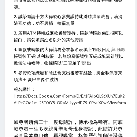
加。
2. 誠摯邀請十方大德發心參贊護持此殊勝灌頂法會，滴涓
隨喜功德，功不唐捐，植福無量
3. 若用ATM轉帳或匯款參贊護持，匯款時匯款備註欄可以
留白，請勿填寫姓名以外的其他資訊
4. 匯款或轉帳的大德請務必在報名表填上’匯款日期’與’匯款
帳號後五碼’以利核帳，若無填寫帳號後五碼或填寫錯誤以
致無法核帳時，收據將以“三寶弟子”開出
5. 參贊款項總額扣除法會支出後若有結餘，將全數供養東
頂法王 夏巴曲傑仁波切。
報名網址：
Https://docs.google.com/forms/d/e/1FAIpQLScXUn7EuK2-
ALPtGOd1m-2SF0tY8-ORaMHyyzdF79-0PvuX0w/viewform
峽尊者所傳二十一度母隨許，傳承極為稀有。阿底
峽尊者一生多次親見聖度母現身授記，此隨許乃尊
者直承本尊口傳，再經噶當、格魯歷代祖師清淨傳