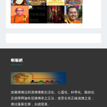
喇嘛網
使藏傳佛法與漢傳佛教生活化、心靈化、科學化、藝術化
且倡導釋迦牟尼佛傳承之正法，使眾生有正確成佛之道，
佛法蓬蓽生輝，永續發展。