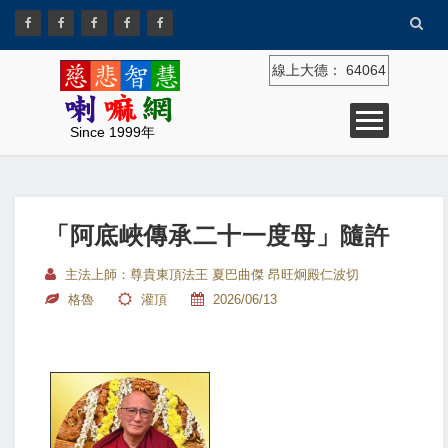
線上大德：
64064
Since 1999年
「阿底峽傳承二十一度母」隨許
主法上師：尊貴東頂法王 夏巴曲傑 昂旺炯殿仁波切
格魯
灌頂
2026/06/13