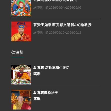
寧瑪
2026/09/04~2026/09/06
菩賢王如來灌頂.願文講解&幻輪教授
寧瑪
2026/09/12~2026/09/13
仁波切
尊貴 堪欽嘉稱仁波切
噶舉
尊貴圖松法王
寧瑪