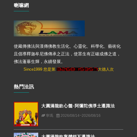
喇嘛網
使藏傳佛法與漢傳佛教生活化、心靈化、科學化、藝術化
且倡導釋迦牟尼佛傳承之正法，使眾生有正確成佛之道，
佛法蓬蓽生輝，永續發展。
Since1999 您是第
大德人次
熱門法訊
大圓滿龍欽心髓-阿彌陀佛淨土遷識法
寧瑪
2026/08/14~2026/08/16
大圓滿龍欽寧體頗瓦遷識法