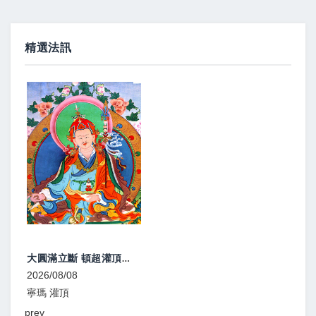
精選法訊
大圓滿立斷 頓超灌頂、教學
2026/08/08
2026
寧瑪 灌頂
寧瑪
prev