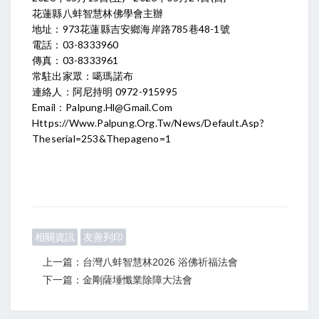
花蓮縣八蚌智慧林佛學會主辦
地址：973花蓮縣吉安鄉海岸路785巷48-1號
電話：03-8333960
傳真：03-8333961
常駐出家眾：噶瑪諾布
連絡人：阿尼持明 0972-915995
Email：
Palpung.hl@gmail.com
Https://www.palpung.org.tw/news/default.asp?
Theserial=253&thepageno=1
相關資訊
友善列印
上一篇：台灣八蚌智慧林2026 浴佛祈福法會
下一篇：金剛薩埵懺業除障大法會