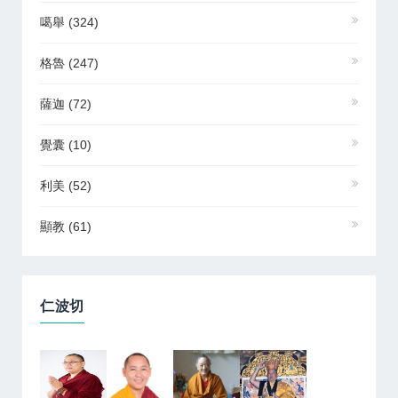
噶舉
(324)
格魯
(247)
薩迦
(72)
覺囊
(10)
利美
(52)
顯教
(61)
仁波切