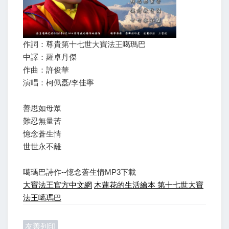
作詞：尊貴第十七世大寶法王噶瑪巴
中譯：羅卓丹傑
作曲：許俊華
演唱：柯佩磊/李佳寧
善思如母眾
難忍無量苦
憶念蒼生情
世世永不離
噶瑪巴詩作--憶念蒼生情MP3下載
大寶法王官方中文網
木蓮花的生活繪本
第十七世大寶
法王噶瑪巴
友善列印