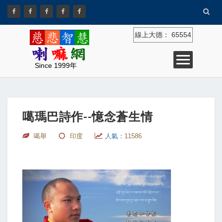
線上大德：
65554
Since 1999年
噶瑪巴詩作--憶念蒼生情
噶舉
印度
人氣：
11586