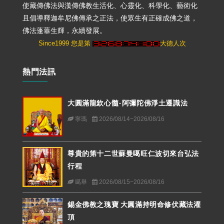
使藏傳佛法與漢傳佛教生活化、心靈化、科學化、藝術化
且倡導釋迦牟尼佛傳承之正法，使眾生有正確成佛之道，
佛法蓬蓽生輝，永續發展。
Since1999 您是第
大德人次
熱門法訊
大圓滿龍欽心髓-阿彌陀佛淨土遷識法
寧瑪
2026/08/14~2026/08/16
尊貴的第十二世蘇曼噶旺仁波切來台弘法
行程
噶舉
2026/08/15~2026/08/16
錫金佛教之瑰寶 大圓滿持明命修伏藏法灌
頂