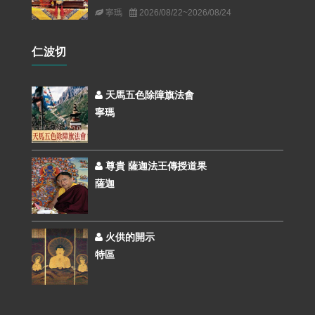
寧瑪
2026/08/22~2026/08/24
仁波切
天馬五色除障旗法會
寧瑪
尊貴 薩迦法王傳授道果
薩迦
火供的開示
特區