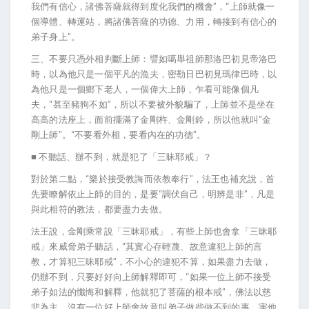
我們有信心，諸佛菩薩就得到度化我們的機會”，“上師就像一
個導體、轉運站，將諸佛菩薩的功德、力用，轉接到有信心的
弟子身上”。
三、不要只憑外相判斷上師：譬如噶舉祖師那洛巴初見帝洛巴
時，以為他只是一個平凡的漁夫，密勒日巴初見瑪律巴時，以
為他只是一個鄉下老人，一個偉大上師，乍看可能像個凡
夫，“甚至豬狗不如”，所以不要被外貌騙了，上師並不是坐在
高高的法座上，面前擺滿了金剛杵、金剛鈴，所以他就叫“金
剛上師”。“不要看外相，要看內在的功德”。
■ 不聽話、辦不到，就是犯了「三昧耶戒」？
對於第二點，“樂於接受教誨而依教奉行”，法王也補充說，首
先要瞭解依止上師的目的，是要“調伏自己，明辨是非”，凡是
與此相符的教法，都要盡力去做。
法王說，金剛乘常說「三昧耶戒」，有些上師也會拿「三昧耶
戒」來威脅弟子聽話，“其實心存輕蔑、故意違犯上師的言
教，才算犯三昧耶戒”，不小心的違犯不算，如果盡力去做，
仍辦不到，只要好好向上師解釋即可，“如果一位上師不接受
弟子如法的懺悔和解釋，他就犯了菩薩的根本戒”，佛法以慈
悲為主，沒有一位好上師會故意叫弟子做些做不到的事，害他