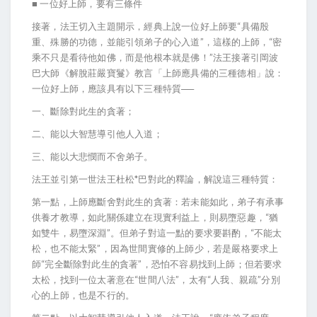
■ 一位好上師，要有三條件
接著，法王切入主題開示，經典上說一位好上師要“具備殷
重、殊勝的功德，並能引領弟子的心入道”，這樣的上師，“密
乘不只是看待他如佛，而是他根本就是佛！”法王接著引岡波
巴大師《解脫莊嚴寶鬘》教言「上師應具備的三種德相」說：
一位好上師，應該具有以下三種特質──
一、斷除對此生的貪著；
二、能以大智慧導引他人入道；
三、能以大悲憫而不舍弟子。
法王並引第一世法王杜松*巴對此的釋論，解說這三種特質：
第一點，上師應斷舍對此生的貪著：若未能如此，弟子有承事
供養才教導，如此關係建立在現實利益上，則易墮惡趣，“猶
如雙牛，易墮深淵”。但弟子對這一點的要求要斟酌，“不能太
松，也不能太緊”，因為世間實修的上師少，若是嚴格要求上
師“完全斷除對此生的貪著”，恐怕不容易找到上師；但若要求
太松，找到一位太著意在“世間八法”，太有“人我、親疏”分別
心的上師，也是不行的。