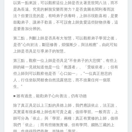
以第一點來說，可以觀察這位上師是否太著意世間八法，而不
是為長遠、究竟的解脫安樂而努力？是否貪圖名聞利養而說
法？但要注意的是，有時弟子供養時，上師示現歡喜相，是要
鼓勵弟子、讓弟子歡喜，不可誤會上師貪愛這些財物供養，這
是要善加分辨的。
第二點，判斷上師是否具有大智慧，可以觀察弟子學習之後，
是否“心向於法，斷惡修善，煩惱漸少，與法相應”，由此可知
上師是否具足引導弟子的智慧。
第三點，觀察一位上師是否具足“不舍弟子的大悲憫”，有些上
師的確一見就知道他是一位「救護者」、「受皈依者」；但有
些上師則可以觀察他是否「心口如一」，“一位真正慈悲的
人，行住坐臥間都會自然流露慈悲，而不捨棄任何一個眾
生。”
■ 雖有過患，能勸弟子心向善法，仍有功德
除了真正具足以上三點的具德上師，我們應該依止，法王說，
其實還有很多種上師也有可貴之處，值得學習。一般而言，上
師可分為「依止」與「學習」兩種：真正有實修的上師，值得
我們「依止」；而有些雖無實修、但有學問、嫺熟三藏的上
師，也值得我們恭敬，並隨他「學習」。