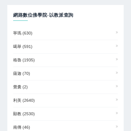
網路數位佛學院-以教派查詢
寧瑪
(630)
噶舉
(591)
格魯
(1935)
薩迦
(70)
覺囊
(2)
利美
(2640)
顯教
(2530)
南傳
(46)