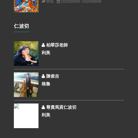
寧瑪
2026/09/04~2026/09/06
仁波切
柏翠莎老師
利美
陳俊吉
格魯
尊貴馬貢仁波切
利美