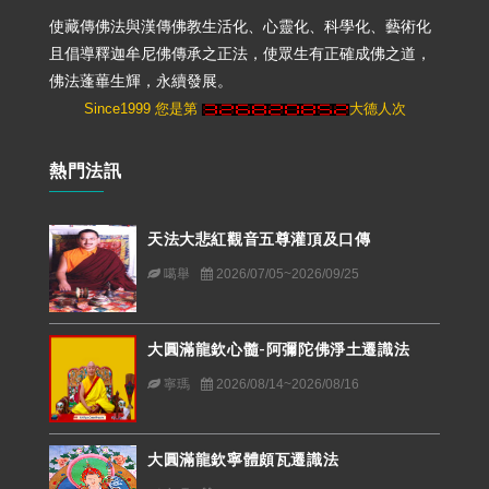
使藏傳佛法與漢傳佛教生活化、心靈化、科學化、藝術化
且倡導釋迦牟尼佛傳承之正法，使眾生有正確成佛之道，
佛法蓬蓽生輝，永續發展。
Since1999 您是第
大德人次
熱門法訊
天法大悲紅觀音五尊灌頂及口傳
噶舉
2026/07/05~2026/09/25
大圓滿龍欽心髓-阿彌陀佛淨土遷識法
寧瑪
2026/08/14~2026/08/16
大圓滿龍欽寧體頗瓦遷識法