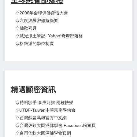
♤2006年全球供佛齋僧大會
♤六度波羅密修持攝要
♤佛歡喜月
♤慧光淨土筆記- Yahoo!奇摩部落格
♤格魯派的學位制度
精選顯密資訊
♤持明歌手 倉央龍措 兩種快樂
♤UTBF-Taiwan中華宗南學佛會
♤台灣蘇曼噶舉官方中文網
♤台灣佐欽大圓滿佛學會 Facebook粉絲頁
♤台灣佐欽大圓滿佛學會官網