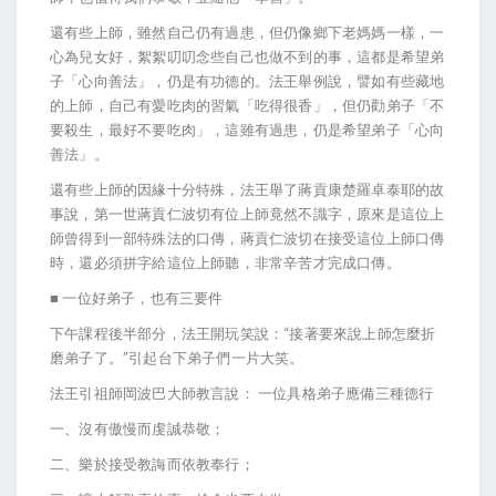
還有些上師，雖然自己仍有過患，但仍像鄉下老媽媽一樣，一
心為兒女好，絮絮叨叨念些自己也做不到的事，這都是希望弟
子「心向善法」，仍是有功德的。法王舉例說，譬如有些藏地
的上師，自己有愛吃肉的習氣「吃得很香」，但仍勸弟子「不
要殺生，最好不要吃肉」，這雖有過患，仍是希望弟子「心向
善法」。
還有些上師的因緣十分特殊，法王舉了蔣貢康楚羅卓泰耶的故
事說，第一世蔣貢仁波切有位上師竟然不識字，原來是這位上
師曾得到一部特殊法的口傳，蔣貢仁波切在接受這位上師口傳
時，還必須拼字給這位上師聽，非常辛苦才完成口傳。
■ 一位好弟子，也有三要件
下午課程後半部分，法王開玩笑說：“接著要來說上師怎麼折
磨弟子了。”引起台下弟子們一片大笑。
法王引祖師岡波巴大師教言說： 一位具格弟子應備三種德行
一、沒有傲慢而虔誠恭敬；
二、樂於接受教誨而依教奉行；