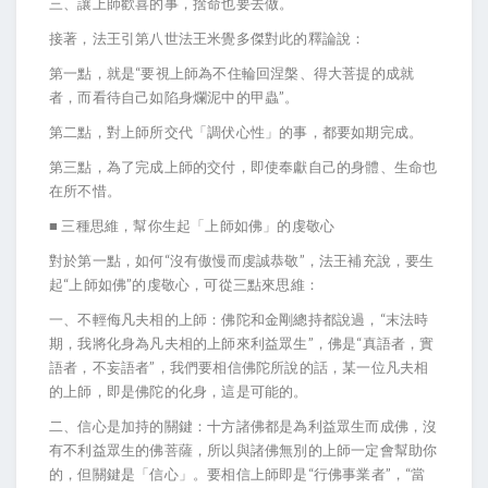
三、讓上師歡喜的事，捨命也要去做。
接著，法王引第八世法王米覺多傑對此的釋論說：
第一點，就是“要視上師為不住輪回涅槃、得大菩提的成就
者，而看待自己如陷身爛泥中的甲蟲”。
第二點，對上師所交代「調伏心性」的事，都要如期完成。
第三點，為了完成上師的交付，即使奉獻自己的身體、生命也
在所不惜。
■ 三種思維，幫你生起「上師如佛」的虔敬心
對於第一點，如何“沒有傲慢而虔誠恭敬”，法王補充說，要生
起“上師如佛”的虔敬心，可從三點來思維：
一、不輕侮凡夫相的上師：佛陀和金剛總持都說過，“末法時
期，我將化身為凡夫相的上師來利益眾生”，佛是“真語者，實
語者，不妄語者”，我們要相信佛陀所說的話，某一位凡夫相
的上師，即是佛陀的化身，這是可能的。
二、信心是加持的關鍵：十方諸佛都是為利益眾生而成佛，沒
有不利益眾生的佛菩薩，所以與諸佛無別的上師一定會幫助你
的，但關鍵是「信心」。要相信上師即是“行佛事業者”，“當