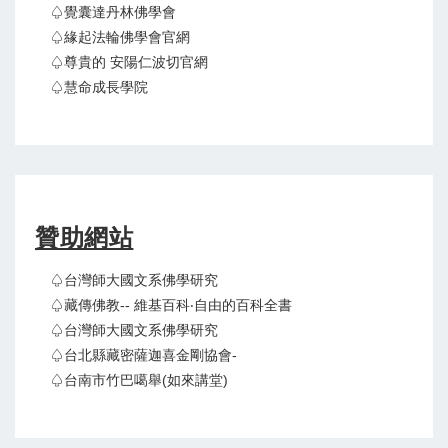
♤覺囊達丹林佛學會
♤緣起法輪佛學會官網
♤尊貴的 安陽仁波切官網
♤慧命成長學院
贊助網站
♤台灣師大國文系佛學研究
♤藏傳佛教-- 維基百科‧自由的百科全書
♤台灣師大國文系佛學研究
♤台北縣藏密薩迦喜金剛協會-
♤台南市竹巴噶舉(如來講堂)