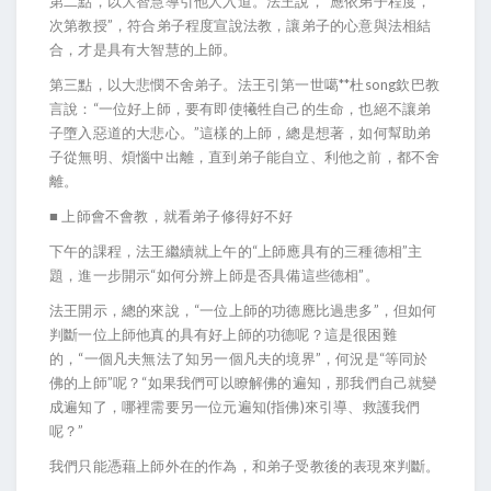
第二點，以大智慧導引他人入道。法王說，“應依弟子程度，
次第教授”，符合弟子程度宣說法教，讓弟子的心意與法相結
合，才是具有大智慧的上師。
第三點，以大悲憫不舍弟子。法王引第一世噶**杜song欽巴教
言說：“一位好上師，要有即使犧牲自己的生命，也絕不讓弟
子墮入惡道的大悲心。”這樣的上師，總是想著，如何幫助弟
子從無明、煩惱中出離，直到弟子能自立、利他之前，都不舍
離。
■ 上師會不會教，就看弟子修得好不好
下午的課程，法王繼續就上午的“上師應具有的三種德相”主
題，進一步開示“如何分辨上師是否具備這些德相”。
法王開示，總的來說，“一位上師的功德應比過患多”，但如何
判斷一位上師他真的具有好上師的功德呢？這是很困難
的，“一個凡夫無法了知另一個凡夫的境界”，何況是“等同於
佛的上師”呢？“如果我們可以瞭解佛的遍知，那我們自己就變
成遍知了，哪裡需要另一位元遍知(指佛)來引導、救護我們
呢？”
我們只能憑藉上師外在的作為，和弟子受教後的表現來判斷。