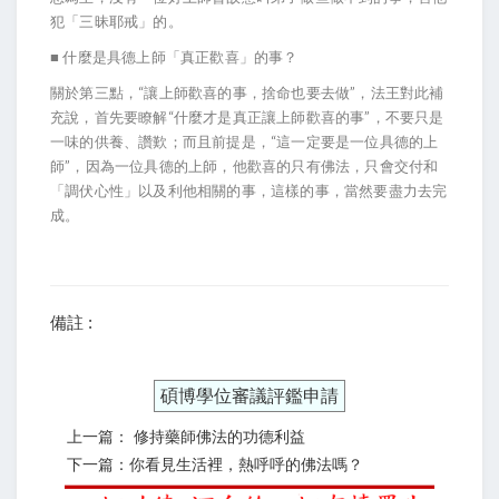
犯「三昧耶戒」的。
■ 什麼是具德上師「真正歡喜」的事？
關於第三點，“讓上師歡喜的事，捨命也要去做”，法王對此補
充說，首先要瞭解“什麼才是真正讓上師歡喜的事”，不要只是
一味的供養、讚歎；而且前提是，“這一定要是一位具德的上
師”，因為一位具德的上師，他歡喜的只有佛法，只會交付和
「調伏心性」以及利他相關的事，這樣的事，當然要盡力去完
成。
備註 :
碩博學位審議評鑑申請
上一篇： 修持藥師佛法的功德利益
下一篇：你看見生活裡，熱呼呼的佛法嗎？