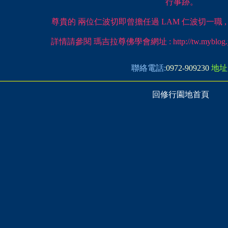
行事跡。
尊貴的 兩位仁波切即曾擔任過 LAM 仁波切一職 
詳情請參閱 瑪吉拉尊佛學會網址 : http://tw.myblog.yaho
聯絡電話:
0972-909230
地址
回修行園地首頁