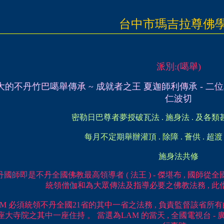
台中市瑪吉拉尊佛
派別:(
噶舉
)
大的不丹竹巴噶舉傳承 ~ 成就者之王 夏迦師利傳承 - 二位
仁波切
密勒日巴尊者夢授破瓦法 . 施身法 . 及各
每月不定期舉辦灌頂 . 除障 . 薈供 . 超渡 
施身法共修
丹國師即是不丹全國佛教最高領導者 ( 法王 ) - 傑堪布 , 國師
統領僧伽和為大眾傳法及指導必要之佛教法務 , 此僧眾
AM 必須統領不丹全國21省的其中一省之法務 , 負責監督該省
1座大寺院之其中一座住持 。 當選為LAM 的當天 , 全國電視台 