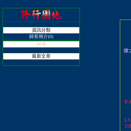
資訊分類
師長簡介(0)
相簿
偉
最新文章
不
L
2