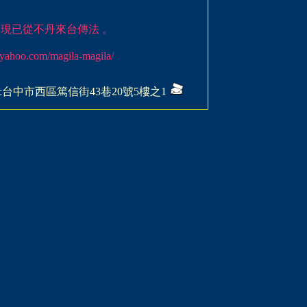
, 現已從不丹來台傳法 。
o.com/magila-magila/
:
台中市西區篤信街43巷20號5樓之1