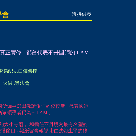
學會
護持供養
真正實修 , 都曾代表不丹國師的 LAM
類甚深教法,口傳傳授
. 火供..等法會
從全國僧伽中選出教證俱佳的佼佼者 , 代表國師
領導者稱為 ~ LAM 。
所有的大小寺廟 。和擔任不丹境內最有名望的
- 廣播節目 - 報紙皆會報導此仁波切生平的修