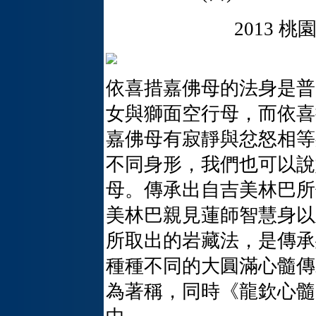
2013 桃園中心
依喜措嘉佛母的法身是普
女與獅面空行母，而依喜
嘉佛母有寂靜與忿怒相等
不同身形，我們也可以說
母。傳承出自吉美林巴所
美林巴親見蓮師智慧身以
所取出的岩藏法，是傳承
種種不同的大圓滿心髓傳
為著稱，同時《龍欽心髓