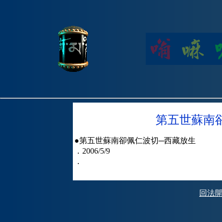
第五世蘇南
●第五世蘇南卻佩仁波切─西藏放生
．2006/5/9
．
回法