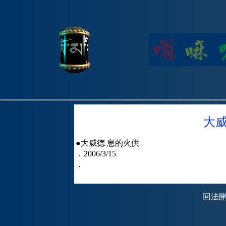
大威
●大威德 息的火供
．2006/3/15
．
回法