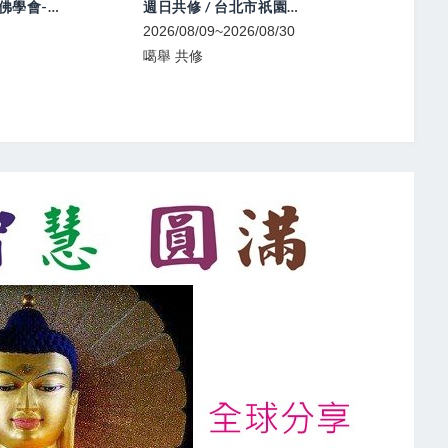
喇榮開顯光明佛學會-中陰文武百尊超渡法會
週日共修 / 台北市祇園佛學會
2026/08/09~2026/08/30
2026/08/10~2
噶舉 共修
寧瑪 法會