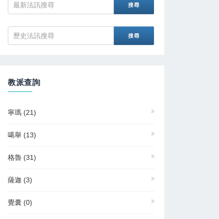
教派查詢
寧瑪
(21)
噶舉
(13)
格魯
(31)
薩迦
(3)
覺囊
(0)