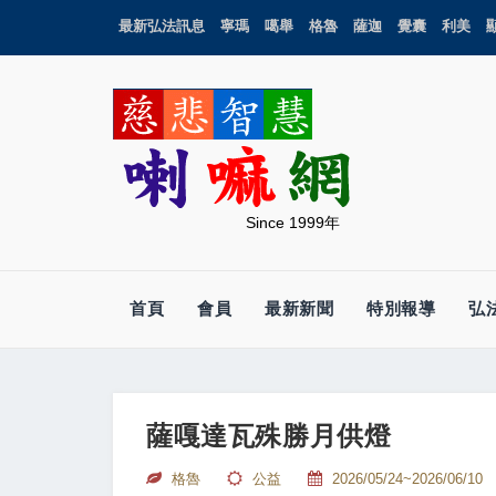
最新弘法訊息
寧瑪
噶舉
格魯
薩迦
覺囊
利美
Since 1999年
首頁
會員
最新新聞
特別報導
弘
薩嘎達瓦殊勝月供燈
格魯
公益
2026/05/24~2026/06/10