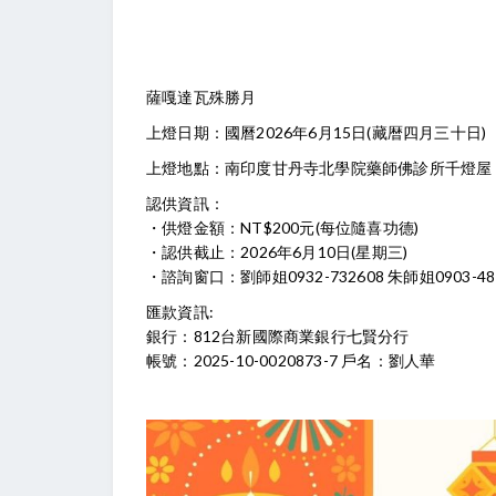
薩嘎達瓦殊勝月
上燈日期：國曆2026年6月15日(藏暦四月三十日)
上燈地點：南印度甘丹寺北學院藥師佛診所千燈屋
認供資訊：
・供燈金額：NT$200元(每位隨喜功德)
・認供截止：2026年6月10日(星期三)
・諮詢窗口：劉師姐0932-732608 朱師姐0903-48
匯款資訊:
銀行：812台新國際商業銀行七賢分行
帳號：2025-10-0020873-7 戶名：劉人華