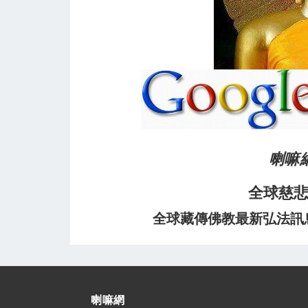
喇嘛
全球慈
全球藏傳佛教最新弘法訊息﹝
喇嘛網