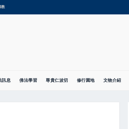
顯教
法訊息
佛法學習
尊貴仁波切
修行園地
文物介紹