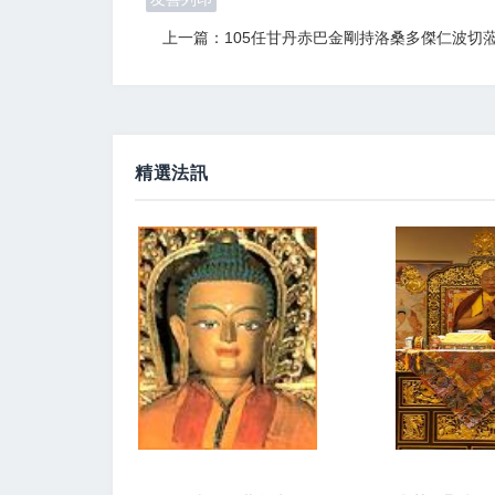
上一篇：105任甘丹赤巴金剛持洛桑多傑仁波切
精選法訊