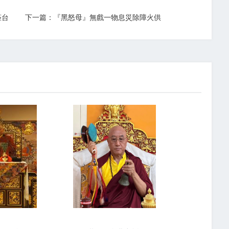
蒞台
下一篇：『黑怒母』無戲一物息災除障火供