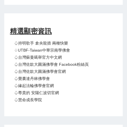
精選顯密資訊
♤持明歌手 倉央龍措 兩種快樂
♤UTBF-Taiwan中華宗南學佛會
♤台灣蘇曼噶舉官方中文網
♤台灣佐欽大圓滿佛學會 Facebook粉絲頁
♤台灣佐欽大圓滿佛學會官網
♤覺囊達丹林佛學會
♤緣起法輪佛學會官網
♤尊貴的 安陽仁波切官網
♤慧命成長學院