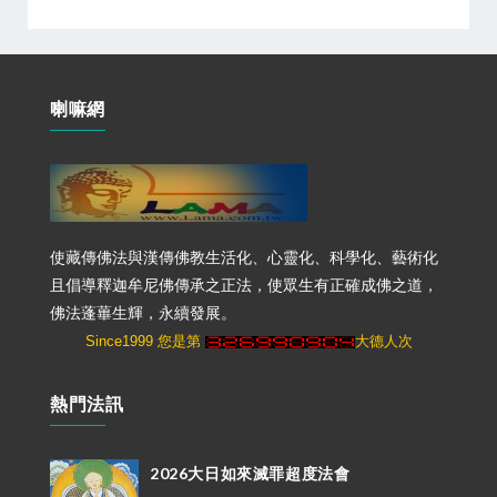
喇嘛網
使藏傳佛法與漢傳佛教生活化、心靈化、科學化、藝術化
且倡導釋迦牟尼佛傳承之正法，使眾生有正確成佛之道，
佛法蓬蓽生輝，永續發展。
Since1999 您是第
大德人次
熱門法訊
2026大日如來滅罪超度法會