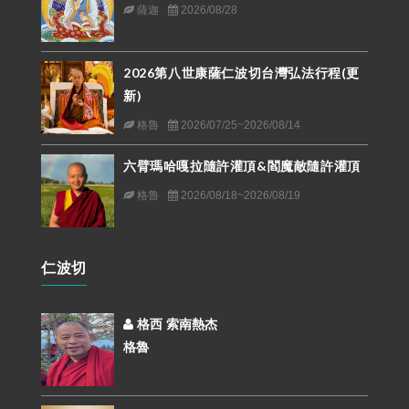
薩迦
2026/08/28
2026第八世康薩仁波切台灣弘法行程(更
新)
格魯
2026/07/25~2026/08/14
六臂瑪哈嘎拉隨許灌頂&閻魔敵隨許灌頂
格魯
2026/08/18~2026/08/19
仁波切
格西 索南熱杰
格魯