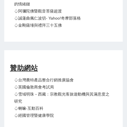
的情緒鏈
♤阿彌陀佛暨觀音菩薩超渡
♤誠蓮曲佩仁波切- Yahoo!奇摩部落格
♤金剛薩埵與禮拜三十五佛
贊助網站
♤台灣農特產品整合行銷推廣協會
♤英國倫敦商會考試局
♤雪域明珠－西藏：宗教觀光客旅遊動機與其滿意度之
研究
♤喇嘛-互動百科
♤經國管理暨健康學院