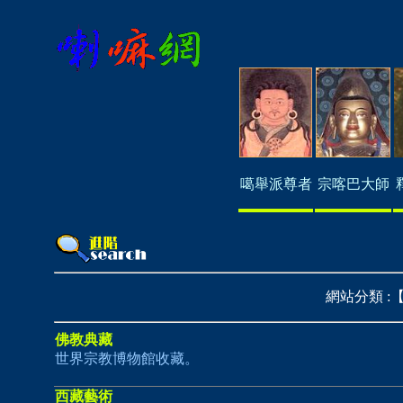
噶舉派尊者
宗喀巴大師
網站分類 :
佛教典藏
世界宗教博物館收藏。
西藏藝術