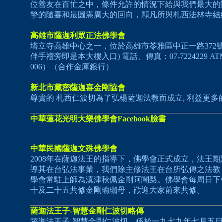
位善友在百忙之中，條件允許的情況下給與我們最大的
摯的隨喜和最圓滿廣大的回向，願凡所與札西法林寺結
高雄市薩迦利眾正法佛學會
塔立寺高雄中心之一，位於高雄市苓雅區中正一路372號
伴手禮旁即是本大樓入口) 電話、傳真：07-7224229 ATM
006）（合作金庫銀行）
新北市藏密薩迦喜金剛協會
尊貴的 札西仁波切為了弘楊薩迦法教而成立, 利益更多
中華蓮花光明大樂佛學會Facebook臉書
中華民國薩迦文殊佛學會
2008年在薩迦法王的指導下，佛學會正式成立，法王
導其在台弘法事業，我們除主修法王在台所弘傳之法教
學會常駐上師為滇津秋佩金剛阿闍梨。佛學會每周日下
十及二十五共修金剛瑜珈母，歡迎大家前來共修。
薩迦法王子-智慧金剛仁波切略傳
薩迦法王子-智慧金剛仁波切，係於一九七九年七月五