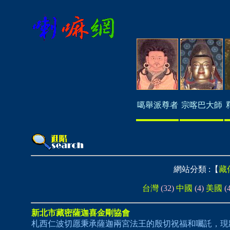
噶舉派尊者
宗喀巴大師
網站分類 :【
藏
台灣
(32)
中國
(4)
美國
(
新北市藏密薩迦喜金剛協會
札西仁波切愿秉承薩迦兩宮法王的殷切祝福和囑託，現