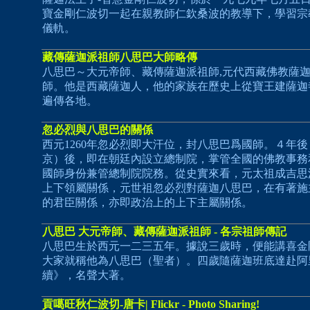
寶金剛仁波切一起在親教師仁欽桑波的教導下，學習宗
儀軌。
藏傳薩迦派祖師八思巴大師略傳
八思巴～大元帝師、藏傳薩迦派祖師,元代西藏佛教薩
師。他是西藏薩迦人，他的家族在歷史上從寶王建薩迦
遍傳各地。
忽必烈與八思巴的關係
西元1260年忽必烈即大汗位，封八思巴爲國師。４年
京）後，即在朝廷內設立總制院，掌管全國的佛教事務
國師身份兼管總制院院務。從史實來看，元太祖成吉思
上下領屬關係，元世祖忽必烈對薩迦八思巴，在有著施
的君臣關係，亦即政治上的上下主屬關係。
八思巴 大元帝師、藏傳薩迦派祖師 - 各宗祖師傳記
八思巴生於西元一二三五年。據說三歲時，便能講喜金
大家就稱他為八思巴（聖者）。四歲隨薩迦班底達赴阿
續》，名聲大著。
貢噶旺秋仁波切-唐卡| Flickr - Photo Sharing!