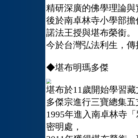
精研深廣的佛學理論與
後於南卓林寺小學部擔任
諾法王授與堪布榮銜。
今於台灣弘法利生，傳
◆堪布明瑪多傑
堪布於11歲開始學習
多傑宗進行三寶總集五
1995年進入南卓林寺
密明處，