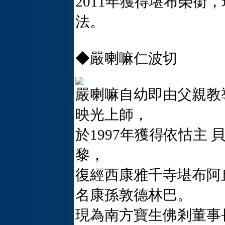
2011年獲得堪布榮銜
法。
◆嚴喇嘛仁波切
嚴喇嘛自幼即由父親教
映光上師，
於1997年獲得依怙主
黎，
復經西康雅千寺堪布阿
名康孫敦德林巴。
現為南方寶生佛剎董事