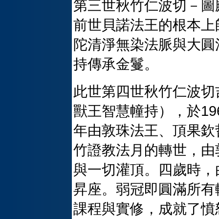
第三世秋竹仁波切－圖
前世貝諾法王的根本上
陀清淨無染法脈與大圓
持傳承金鬘。
此世第四世秋竹仁波切
獸王智慧幢持），於19
年由敦珠法王、頂果欽
竹證教法月的轉世，由
與一切灌頂。四歲時，
昇座。弱冠即圓滿所有
課程與實修，成就了憤