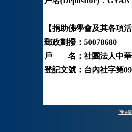
戶名(Depositor)：GYA
【捐助佛學會及其各項活
郵政劃撥：50078680
戶 名：社團法人中華
登記文號：台內社字第0970
回法