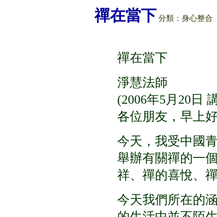
禪在當下
分類：
身心整合
禪在當下
淨慧法師
(2006
年
5
月
20
日
各位朋友，早上
今天，我受中國
舉辦有關禪的一
祥、禪的喜悅、
今天我們所在的
的生活中並不陌