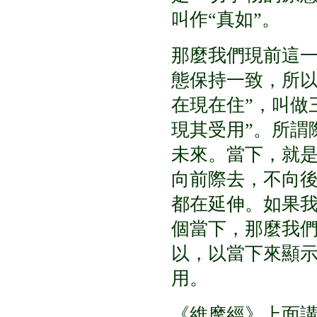
叫作
“
真如
”
。
那麼我們現前這
態保持一致，所
在現在住
”
，叫做
現其受用
”
。所謂
未來。當下，就
向前際去，不向
都在延伸。如果
個當下，那麼我
以，以當下來顯
用。
《維摩經》上面