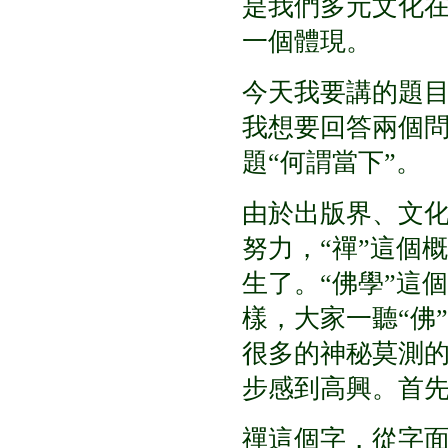
是我們多元文化
一個體現。
今天我要講的題
我想要回答兩個
題
“
何謂當下
”
。
由於出版界、文
努力，
“
禪
”
這個概
生了。
“
佛學
”
這個
樣，大家一聽
“
佛
”
很多的神秘莫測
步感到高興。首
禪這個字，從字