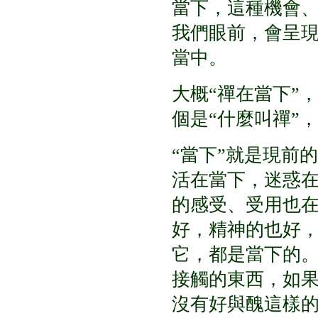
當下，這種機會
我們眼前，會呈
當中。
大概
“
禪在當下
”
，
個是
“
什麼叫禪
”
，
“
當下
”
就是現前的
活在當下，迷惑
的感受、受用也
好，精神的也好
它，都是當下的
接觸的東西，如
沒有好與醜這樣