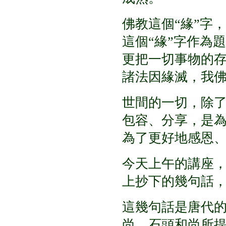
佛教這個
“
緣
”
字，
這個
“
緣
”
字作為題
更把一切事物的
諸法因緣滅，我
世間的一切，除
包容、分享，是
為了更好地感恩
今天上午的講座
上抄下的幾句話
這幾句話是唐代
尚，石頭和尚所